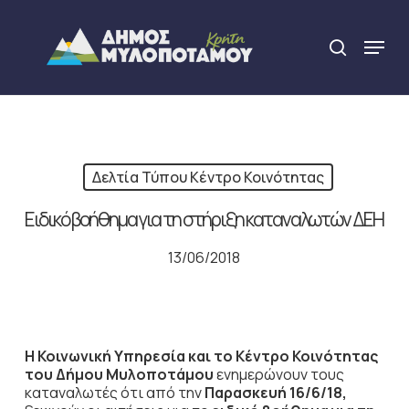
Skip
to
Menu
search
main
Close
content
Menu
Δελτία Τύπου Κέντρο Κοινότητας
Ειδικό βοήθημα για τη στήριξη καταναλωτών ΔΕΗ
13/06/2018
Η Κοινωνική Υπηρεσία και το Κέντρο Κοινότητας
του Δήμου Μυλοποτάμου
ενημερώνουν τους
καταναλωτές ότι από την
Παρασκευή 16/6/18,