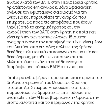
Δικτύου κατά των ΒΑΠΕ στην Περιφέρεια Κρήτης,
Αρχιτέκτονας-Μηχανικός κ. Βάνα Σφακιανάκη,
ανέλυσε τον υφιστάμενο σχεδιασμό για την
Ενέργεια και παρουσίασε την αναρχία που
επικρατεί ως προς τις αποφάσεις που έχουν
ληφθεί από το κεντρικό κράτος και την
χωροθέτηση των ΒΑΠΕ στην Κρήτη, η οποία έχει
γίνει ερήμην των τοπικών Αρχών. Ιδιαίτερη
αναφορά έκανε στην προσφυγή που έχει γίνει μέσω
του Δικτύου από χιλιάδες πολίτες της Κρήτης,
δεκάδες πολιτιστικά και κοινωνικά σωματεία και
δέκα δήμους, μεταξύ των οποίων και του
Μυλοποτάμου, ενάντια σε κάθε ενέργεια
διαμόρφωσης πάρκων ΒΑΠΕ στο νησί μας.
Ιδιαίτερο ενδιαφέρον παρουσίασε και η ομιλία του
βιολόγου -ερευνητή του Μουσείου Φυσικής
Ιστορίας Δρ. Σταύρου Ξηρουχάκη, ο οποίος
παρουσίασε τις δραματικές επιπτώσεις της
ανάπτυξης των ΑΠΕ σε βιομηχανική κλίμακα, στην
βιοποικιλότητα και το περιβάλλον της Κρήτης.