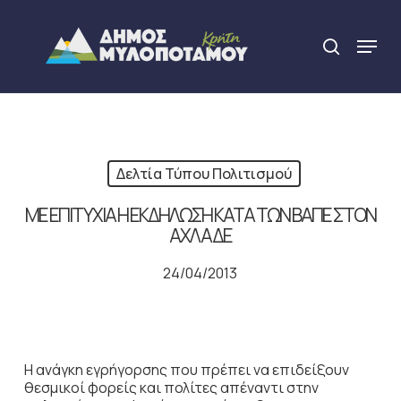
Skip
to
Menu
search
main
Close
content
Menu
Δελτία Τύπου Πολιτισμού
ΜΕ ΕΠΙΤΥΧΙΑ Η ΕΚΔΗΛΩΣΗ ΚΑΤΑ ΤΩΝ ΒΑΠΕ ΣΤΟΝ
ΑΧΛΑΔΕ
24/04/2013
Η ανάγκη εγρήγορσης που πρέπει να επιδείξουν
θεσμικοί φορείς και πολίτες απέναντι στην