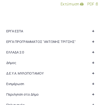
Εκτύπωση 🖨
PDF 📄
+
ΕΡΓΑ ΕΣΠΑ
+
ΕΡΓΑ ΠΡΟΓΡΑΜΜΑΤΟΣ “ΑΝΤΩΝΗΣ ΤΡΙΤΣΗΣ”
+
ΕΛΛΑΔΑ 2.0
+
Δήμος
+
Δ.Ε.Υ.Α. ΜΥΛΟΠΟΤΑΜΟΥ
+
Ενημέρωση
+
Περιήγηση στο Δήμο
+
Πολιτισμός