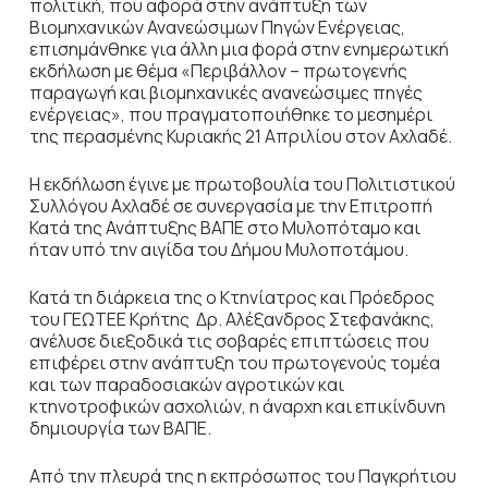
πολιτική, που αφορά στην ανάπτυξη των
Βιομηχανικών Ανανεώσιμων Πηγών Ενέργειας,
επισημάνθηκε για άλλη μια φορά στην ενημερωτική
εκδήλωση με θέμα «Περιβάλλον – πρωτογενής
παραγωγή και βιομηχανικές ανανεώσιμες πηγές
ενέργειας», που πραγματοποιήθηκε το μεσημέρι
της περασμένης Κυριακής 21 Απριλίου στον Αχλαδέ.
Η εκδήλωση έγινε με πρωτοβουλία του Πολιτιστικού
Συλλόγου Αχλαδέ σε συνεργασία με την Επιτροπή
Κατά της Ανάπτυξης ΒΑΠΕ στο Μυλοπόταμο και
ήταν υπό την αιγίδα του Δήμου Μυλοποτάμου.
Κατά τη διάρκεια της ο Κτηνίατρος και Πρόεδρος
του ΓΕΩΤΕΕ Κρήτης Δρ. Αλέξανδρος Στεφανάκης,
ανέλυσε διεξοδικά τις σοβαρές επιπτώσεις που
επιφέρει στην ανάπτυξη του πρωτογενούς τομέα
και των παραδοσιακών αγροτικών και
κτηνοτροφικών ασχολιών, η άναρχη και επικίνδυνη
δημιουργία των ΒΑΠΕ.
Από την πλευρά της η εκπρόσωπος του Παγκρήτιου