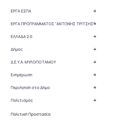
+
ΕΡΓΑ ΕΣΠΑ
+
ΕΡΓΑ ΠΡΟΓΡΑΜΜΑΤΟΣ “ΑΝΤΩΝΗΣ ΤΡΙΤΣΗΣ”
+
ΕΛΛΑΔΑ 2.0
+
Δήμος
+
Δ.Ε.Υ.Α. ΜΥΛΟΠΟΤΑΜΟΥ
+
Ενημέρωση
+
Περιήγηση στο Δήμο
+
Πολιτισμός
Πολιτική Προστασία