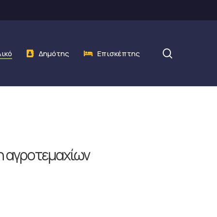
search
λικό
Δημότης
Επισκέπτης
η αγροτεμαχίων