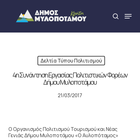
Skip
to
Menu
search
main
Close
content
Menu
Δελτία Τύπου Πολιτισμού
4η Συνάντηση Εργασίας Πολιτιστικών Φορέων
Δήμου Μυλοποτάμου
21/03/2017
Ο Οργανισμός Πολιτισμού Τουρισμού και Νέας
Γενιάς Δήμου Μυλοποτάμου «Ο Αυλοπόταμος»