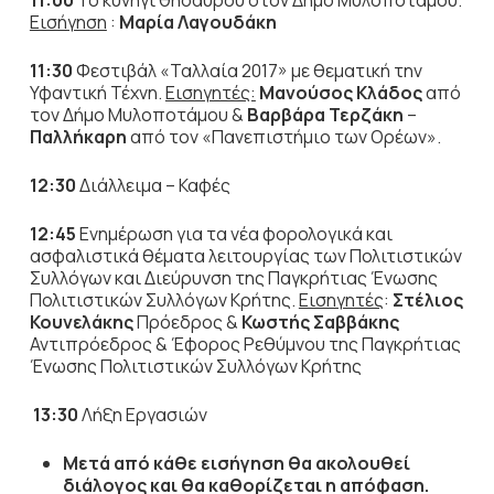
11:00
Το κυνήγι θησαυρού στον Δήμο Μυλοποτάμου.
Εισήγηση
:
Μαρία Λαγουδάκη
11:30
Φεστιβάλ «Ταλλαία 2017» με θεματική την
Υφαντική Τέχνη.
Εισηγητές:
Μανούσος Κλάδος
από
τον Δήμο Μυλοποτάμου &
Βαρβάρα Τερζάκη
–
Παλλήκαρη
από τον «Πανεπιστήμιο των Ορέων».
12:30
Διάλλειμα – Καφές
12:45
Ενημέρωση για τα νέα φορολογικά και
ασφαλιστικά θέματα λειτουργίας των Πολιτιστικών
Συλλόγων και Διεύρυνση της Παγκρήτιας Ένωσης
Πολιτιστικών Συλλόγων Κρήτης.
Εισηγητές
:
Στέλιος
Κουνελάκης
Πρόεδρος &
Κωστής Σαββάκης
Αντιπρόεδρος & Έφορος Ρεθύμνου της Παγκρήτιας
Ένωσης Πολιτιστικών Συλλόγων Κρήτης
13:30
Λήξη Εργασιών
Μετά από κάθε εισήγηση θα ακολουθεί
διάλογος και θα καθορίζεται η απόφαση.