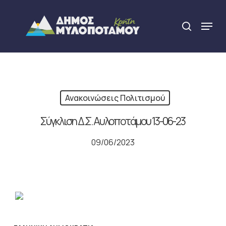
Skip
to
Menu
search
main
Close
content
Menu
Ανακοινώσεις Πολιτισμού
Σύγκλιση Δ.Σ. Αυλοποτάμου 13-06-23
09/06/2023