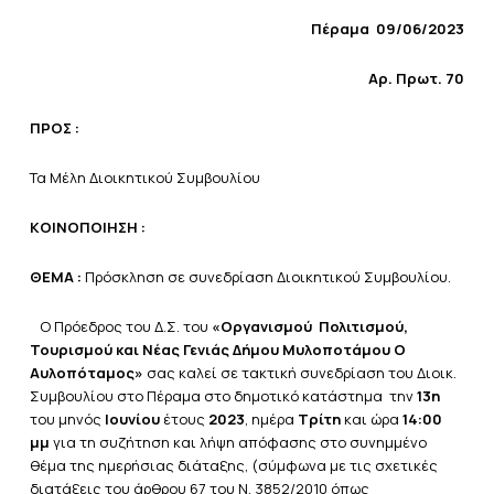
Πέραμα 09/06/2023
Αρ. Πρωτ. 70
ΠΡΟΣ :
Τα Μέλη Διοικητικού Συμβουλίου
ΚΟΙΝΟΠΟΙΗΣΗ :
ΘΕΜΑ :
Πρόσκληση σε συνεδρίαση Διοικητικού Συμβουλίου.
Ο Πρόεδρος του Δ.Σ. του
«Οργανισμού Πολιτισμού,
Τουρισμού και Νέας Γενιάς Δήμου Μυλοποτάμου Ο
Αυλοπόταμος»
σας καλεί σε τακτική συνεδρίαση του Διοικ.
Συμβουλίου στο Πέραμα στο δημοτικό κατάστημα
την
13η
του μηνός
Ιουνίου
έτους
2023
, ημέρα
Τρίτη
και ώρα
14:00
μμ
για τη συζήτηση
και λήψη απόφασης στο συνημμένο
θέμα της ημερήσιας διάταξης, (σύμφωνα με τις σχετικές
διατάξεις του άρθρου 67 του Ν. 3852/2010 όπως