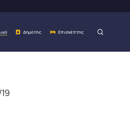
search
λικό
Δημότης
Επισκέπτης
/19