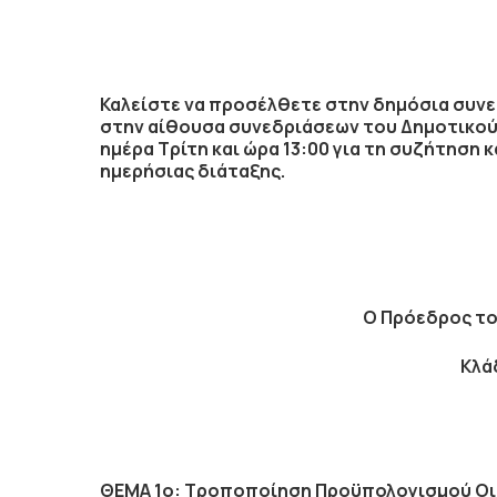
Καλείστε να προσέλθετε στην δημόσια
συνε
στην αίθουσα συνεδριάσεων του Δημοτικού
ημέρα
Τρίτη
και ώρα
13:00
για τη συζήτηση
κ
ημερήσιας διάταξης.
Ο Πρόεδρος το
Κλά
ΘΕΜΑ 1ο: Τροποποίηση Προϋπολογισμού Οι