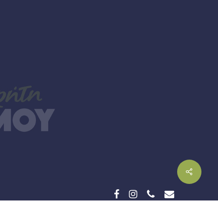
facebook
instagram
phone
email