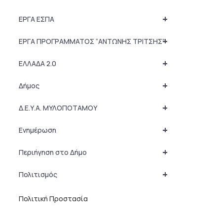
+
ΕΡΓΑ ΕΣΠΑ
+
ΕΡΓΑ ΠΡΟΓΡΑΜΜΑΤΟΣ “ΑΝΤΩΝΗΣ ΤΡΙΤΣΗΣ”
+
ΕΛΛΑΔΑ 2.0
+
Δήμος
+
Δ.Ε.Υ.Α. ΜΥΛΟΠΟΤΑΜΟΥ
+
Ενημέρωση
+
Περιήγηση στο Δήμο
+
Πολιτισμός
Πολιτική Προστασία