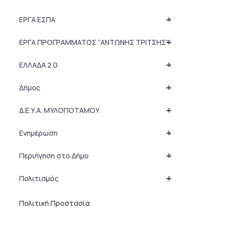
+
ΕΡΓΑ ΕΣΠΑ
+
ΕΡΓΑ ΠΡΟΓΡΑΜΜΑΤΟΣ “ΑΝΤΩΝΗΣ ΤΡΙΤΣΗΣ”
+
ΕΛΛΑΔΑ 2.0
+
Δήμος
+
Δ.Ε.Υ.Α. ΜΥΛΟΠΟΤΑΜΟΥ
+
Ενημέρωση
+
Περιήγηση στο Δήμο
+
Πολιτισμός
Πολιτική Προστασία