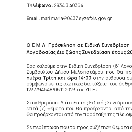
Τηλέφωνο:
2834 3 40364
Email
: mari.maria@0437.syzefxis.gov.gr
Θ Ε Μ Α: Πρόσκληση σε Ειδική Συνεδρίαση
Λογοδοσίας Δια ζώσης Συνεδρίαση
έτους 20
Σας καλούμε στην Ειδική Συνεδρίαση (6
Λογοδ
η
Συμβουλίου Δήμου Μυλοποτάμου που θα πρα
ημέρα Τρίτη και ώρα 14:00
στην αίθουσα συ
σύμφωνα με τις σχετικές διατάξεις, του άρθρο
1237/94548/06.11.2023 του ΥΠ.ΕΣ.
Στην Ημερήσια Διάταξη της Ειδικής Συνεδρία
επτά (7) θέματα που θα προέρχονται από την
θα προέρχονται από την παράταξη της πλειοψη
Σε περίπτωση που τα προς συζήτηση θέματα ε