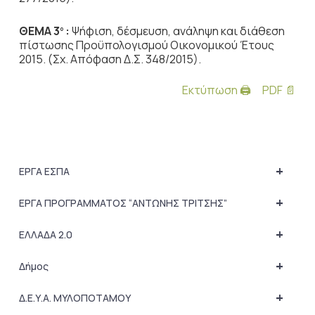
ΘΕΜΑ 3
:
Ψήφιση, δέσμευση, ανάληψη και διάθεση
ο
πίστωσης Προϋπολογισμού Οικονομικού Έτους
2015. (Σχ. Απόφαση Δ.Σ. 348/2015).
Εκτύπωση 🖨
PDF 📄
+
ΕΡΓΑ ΕΣΠΑ
+
ΕΡΓΑ ΠΡΟΓΡΑΜΜΑΤΟΣ “ΑΝΤΩΝΗΣ ΤΡΙΤΣΗΣ”
+
ΕΛΛΑΔΑ 2.0
+
Δήμος
+
Δ.Ε.Υ.Α. ΜΥΛΟΠΟΤΑΜΟΥ