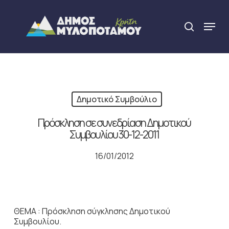
Skip
to
Menu
search
main
Close
content
Menu
Δημοτικό Συμβούλιο
Πρόσκληση σε συνεδρίαση Δημοτικού
Συμβουλίου 30-12-2011
16/01/2012
ΘΕΜΑ : Πρόσκληση σύγκλησης Δημοτικού
Συμβουλίου.