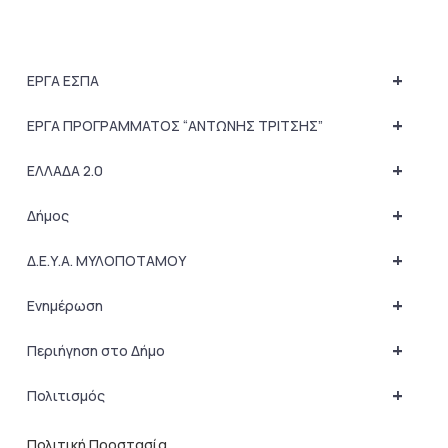
+
ΕΡΓΑ ΕΣΠΑ
+
ΕΡΓΑ ΠΡΟΓΡΑΜΜΑΤΟΣ “ΑΝΤΩΝΗΣ ΤΡΙΤΣΗΣ”
+
ΕΛΛΑΔΑ 2.0
+
Δήμος
+
Δ.Ε.Υ.Α. ΜΥΛΟΠΟΤΑΜΟΥ
+
Ενημέρωση
+
Περιήγηση στο Δήμο
+
Πολιτισμός
Πολιτική Προστασία