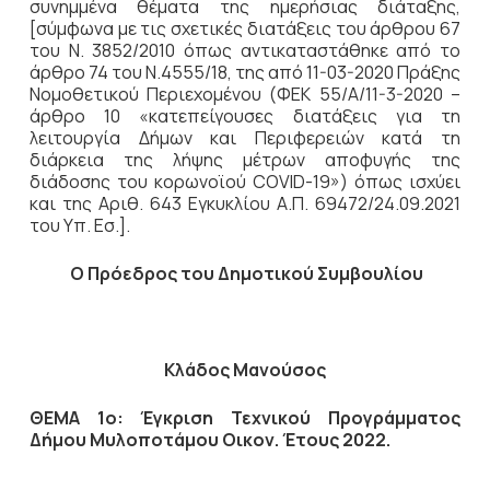
συνημμένα θέματα της ημερήσιας διάταξης,
[σύμφωνα με τις σχετικές διατάξεις του άρθρου 67
του Ν. 3852/2010 όπως αντικαταστάθηκε από το
άρθρο 74 του Ν.4555/18, της από 11-03-2020 Πράξης
Νομοθετικού Περιεχομένου (ΦΕΚ 55/Α/11-3-2020 –
άρθρο 10 «κατεπείγουσες διατάξεις για τη
λειτουργία Δήμων και Περιφερειών κατά τη
διάρκεια της λήψης μέτρων αποφυγής της
διάδοσης του κορωνοϊού COVID-19») όπως ισχύει
και της Αριθ. 643 Εγκυκλίου Α.Π. 69472/24.09.2021
του Υπ. Εσ.].
Ο Πρόεδρος του Δημοτικού Συμβουλίου
Κλάδος Μανούσος
ΘΕΜΑ 1ο: Έγκριση Τεχνικού Προγράμματος
Δήμου Μυλοποτάμου Οικον. Έτους 2022.