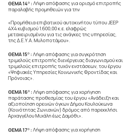
ΘΕΜΑ 14
:
Λήψη απόφασης για ορισμό επιτροπής
Ο
παραλαβής προμηθειών για την
«Προμήθεια επιβατικού αυτοκινήτου τύπου JEEP
4X4 κυβισμού 1.600,00 κ.ε. ελαφρώς
μεταχειρισμένου για τις ανάγκες της υπηρεσίας,
της Δ.Ε.Υ.Α. Μυλοποτάμου».
ΘΕΜΑ 15
:
Λήψη απόφασης για συγκρότηση
Ο
τριμελούς επιτροπής διενέργειας διαγωνισμού και
τριμελούς επιτροπής τυχόν ενστάσεων, του έργου
«Ψηφιακές Υπηρεσίες Κοινωνικής Φροντίδας και
Πρόνοιας».
ΘΕΜΑ 16
:
Λήψη απόφασης για χορήγηση
Ο
παράτασης προθεσμίας του έργου «Ανάδειξη και
αξιοποίηση ορεινών όγκων Δήμου Κουλούκωνα
(Κοινότητας Ζωνιανών) δρόμος από παρεκκλήσι
Αρχαγγέλου Μιχάλη έως Δαμόθι».
ΘΕΜΑ 17
:
Λήψη απόφασης για χορήγηση
Ο