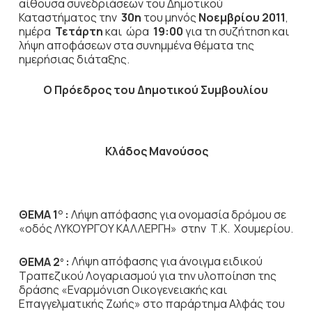
αίθουσα συνεδριάσεων του Δημοτικού
Καταστήματος την
30η
του μηνός
Νοεμβρίου 2011
,
ημέρα
Τετάρτη
και ώρα
19:00
για τη συζήτηση
και
λήψη αποφάσεων στα συνημμένα θέματα της
ημερήσιας διάταξης.
Ο Πρόεδρος του Δημοτικού Συμβουλίου
Κλάδος Μανούσος
ΘΕΜΑ 1
:
Λήψη απόφασης για ονομασία δρόμου σε
Ο
«οδός ΛΥΚΟΥΡΓΟΥ ΚΑΛΛΕΡΓΗ» στην Τ.Κ. Χουμερίου.
ΘΕΜΑ 2
:
Λήψη απόφασης για άνοιγμα ειδικού
ο
Τραπεζικού Λογαριασμού για την υλοποίηση της
δράσης «Εναρμόνιση Οικογενειακής και
Επαγγελματικής Ζωής» στο παράρτημα Αλφάς του