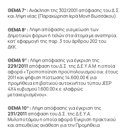
ΘΕΜΑ 7
:
Ανάκληση της 302/2001 απόφασης του Δ.Σ.
ο
και λήψη νέας (Παραχώρηση Ιερά Μονή Βωσσάκου).
ΘΕΜΑ 8
:
Λήψη απόφασης για μείωση των
ο
Δημοτικών φόρων ή τελών στα άτομα με αναπηρία,
κατ’ εφαρμογή της παρ. 3 του άρθρου 202 του
ΔΚΚ.
ΘΕΜΑ 9
:
Λήψη απόφασης για έγκριση της
Ο
229/2011
απόφαση του Δ.Σ. της Δ.Ε.Υ.Α.Μ. η οποία
αφορά «Tροποποίηση προϋπολογισμού οικ. έτους
2011 και ψήφιση πίστωσης 14.600,00 € για
προμήθεια επιβατικού αυτοκινήτου τύπου JEEP
4X4 κυβισμού 1.600,00 κ.ε. ελαφρώς
μεταχειρισμένου».
ΘΕΜΑ 10
:
Λήψη απόφασης για έγκριση της
Ο
231/2011
απόφαση του Δ.Σ. της Δ.Ε.Υ.Α.
Μυλοποτάμου η οποία αφορά Έγκριση πρακτικού
και απευθείας ανάθεση για την Προμήθεια