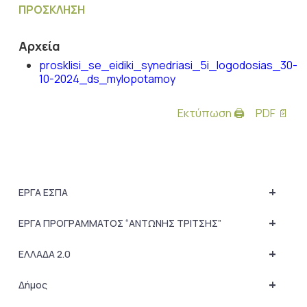
ΠΡΟΣΚΛΗΣΗ
Αρχεία
prosklisi_se_eidiki_synedriasi_5i_logodosias_30-
10-2024_ds_mylopotamoy
Εκτύπωση 🖨
PDF 📄
+
ΕΡΓΑ ΕΣΠΑ
+
ΕΡΓΑ ΠΡΟΓΡΑΜΜΑΤΟΣ “ΑΝΤΩΝΗΣ ΤΡΙΤΣΗΣ”
+
ΕΛΛΑΔΑ 2.0
+
Δήμος