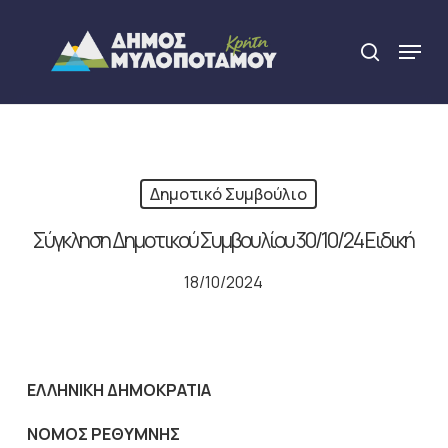
Skip
to
Menu
search
main
Close
content
Menu
Δημοτικό Συμβούλιο
Σύγκληση Δημοτικού Συμβουλίου 30/10/24 Ειδική
18/10/2024
ΕΛΛΗΝΙΚΗ ΔΗΜΟΚΡΑΤΙΑ
NOMO
Σ ΡΕΘΥΜΝΗΣ