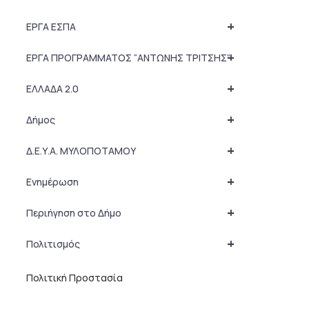
+
ΕΡΓΑ ΕΣΠΑ
+
ΕΡΓΑ ΠΡΟΓΡΑΜΜΑΤΟΣ “ΑΝΤΩΝΗΣ ΤΡΙΤΣΗΣ”
+
ΕΛΛΑΔΑ 2.0
+
Δήμος
+
Δ.Ε.Υ.Α. ΜΥΛΟΠΟΤΑΜΟΥ
+
Ενημέρωση
+
Περιήγηση στο Δήμο
+
Πολιτισμός
Πολιτική Προστασία