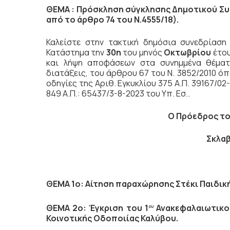
ΘΕΜΑ : Πρόσκληση σύγκλησης Δημοτικού Συ
από το άρθρο 74 του Ν.4555/18).
Καλείστε στην τακτική δημόσια συνεδρίασ
Κατάστημα την
30η
του μηνός
Οκτωβρίου
έτο
και λήψη αποφάσεων στα συνημμένα θέματα
διατάξεις, του άρθρου 67 του Ν. 3852/2010 ό
οδηγίες της Αριθ. Εγκυκλίου 375 Α.Π. 39167/02-
849 Α.Π.: 65437/3-8-2023 του Υπ. Εσ..
Ο Πρόεδρος το
Σκλα
ΘΕΜΑ 1ο: Αίτηση παραχώρησης Στέκι Παιδική
ΘΕΜΑ 2ο: Έγκριση του 1
Ανακεφαλαιωτικού
ου
Κοινοτικής Οδοποιίας Καλύβου.