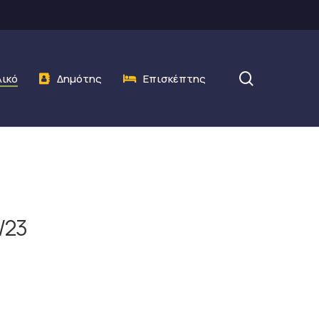
search
λικό
Δημότης
Επισκέπτης
/23