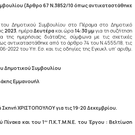
μβουλίου (Άρθρο 67 Ν.3852/10
όπως αντικαταστάθηκε
η του Δημοτικού Συμβουλίου στο Πέραμα στο Δημοτικό
υς
2023
, ημέρα
Δευτέρα
και ώρα
14:30 μμ
για τη συζήτηση
 της ημερήσιας διάταξης, σύμφωνα με τις σχετικές
πως αντικαταστάθηκε από το άρθρο 74 του Ν.4555/18, τις
06-2022 του Υπ. Εσ. και τις οδηγίες της Εγκυκλ. υπ’ αριθμ.
υ Δημοτικού Συμβουλίου
βάκης Εμμανουήλ
 Σκηνή ΧΡΙΣΤΟΠΟΥΛΟΥ για τις 19-20 Δεκεμβρίου.
 Πίνακα και του 1
Π.Κ.Τ.Μ.Ν.Ε. του Έργου : Βελτίωση
ου