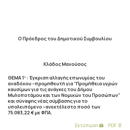
Ο Πρόεδρος του Δημοτικού Συμβουλίου
Κλάδος Μανούσος
ΘΕΜΑ 1
: Έγκριση αλλαγής επωνυμίας του
ο
αναδόχου –προμηθευτή για “Προμήθεια υγρών
καυσίμων για τις ανάγκες του Δήμου
Mυλοποτάμου και των Νομικών του Προσώπων”
και σύναψης νέας σύμβασης για το
υπολειπόμενο –ανεκτέλεστο ποσό των
75.083,22 € με ΦΠΑ.
Εκτύπωση 🖨
PDF 📄