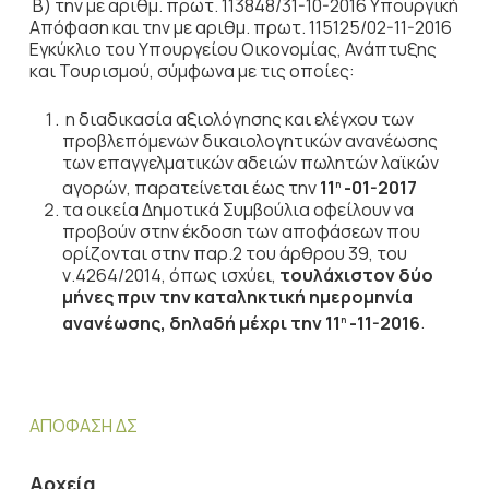
Β) την με αριθμ. πρωτ. 113848/31-10-2016 Υπουργική
Απόφαση και την με αριθμ. πρωτ. 115125/02-11-2016
Εγκύκλιο του Υπουργείου Οικονομίας, Ανάπτυξης
και Τουρισμού, σύμφωνα με τις οποίες:
η διαδικασία αξιολόγησης και ελέγχου των
προβλεπόμενων δικαιολογητικών ανανέωσης
των επαγγελματικών αδειών πωλητών λαϊκών
αγορών, παρατείνεται έως την
11
-01-2017
η
τα οικεία Δημοτικά Συμβούλια οφείλουν να
προβούν στην έκδοση των αποφάσεων που
ορίζονται στην παρ.2 του άρθρου 39, του
ν.4264/2014, όπως ισχύει,
τουλάχιστον δύο
μήνες πριν την καταληκτική ημερομηνία
ανανέωσης, δηλαδή μέχρι την 11
-11-2016
.
η
ΑΠΟΦΑΣΗ ΔΣ
Αρχεία