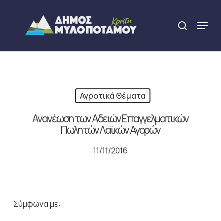
Skip
to
Menu
search
main
Close
content
Menu
Αγροτικά Θέματα
Ανανέωση των Αδειών Επαγγελματικών
Πωλητών Λαϊκών Αγορών
11/11/2016
Σύμφωνα με: