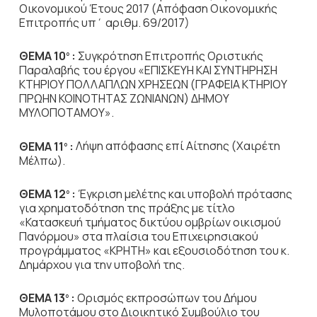
Οικονομικού Έτους 2017 (Απόφαση Οικονομικής
Επιτροπής υπ΄ αριθμ. 69/2017)
ΘΕΜΑ 10
:
Συγκρότηση Επιτροπής Οριστικής
ο
Παραλαβής
του έργου «ΕΠΙΣΚΕΥΗ ΚΑΙ ΣΥΝΤΗΡΗΣΗ
ΚΤΗΡΙΟΥ ΠΟΛΛΑΠΛΩΝ ΧΡΗΣΕΩΝ (ΓΡΑΦΕΙΑ ΚΤΗΡΙΟΥ
ΠΡΩΗΝ ΚΟΙΝΟΤΗΤΑΣ ΖΩΝΙΑΝΩΝ) ΔΗΜΟΥ
ΜΥΛΟΠΟΤΑΜΟΥ».
ΘΕΜΑ 11
:
Λήψη απόφασης επί Αίτησης (Χαιρέτη
ο
Μέλπω).
ΘΕΜΑ 12
:
Έγκριση μελέτης και υποβολή πρότασης
ο
για χρηματοδότηση της πράξης με τίτλο
«Κατασκευή τμήματος δικτύου ομβρίων οικισμού
Πανόρμου» στα πλαίσια του Επιχειρησιακού
προγράμματος «ΚΡΗΤΗ» και εξουσιοδότηση του κ.
Δημάρχου για την υποβολή της.
ΘΕΜΑ 13
:
Ορισμός εκπροσώπων του Δήμου
ο
Μυλοποτάμου στο Διοικητικό Συμβούλιο του