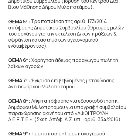
Δημοτικού Συμβουλίου (Ίδρυση του Κέντρου Δια
Βίου Μάθησης Δήμου Μυλοποτάμου).
ΘΕΜΑ 5
:
Τροποποίηση της αριθ. 173/2014
ο
απόφασης Δημοτικού Συμβουλίου (Ορισμός μελών
του οργάνου για την εκτέλεση Δ/κών πράξεων &
σφράγιση καταστημάτων υγειονομικού
ενδιαφέροντος).
ΘΕΜΑ 6
:
Χορήγηση άδειας παραγωγού πωλητή
ο
λαϊκών αγορών.
ΘΕΜΑ 7
:
Έγκριση επιβεβλημένης μετακίνησης
ο
Αντιδημάρχου Μυλοποτάμου.
ΘΕΜΑ 8
:
Λήψη απόφασης για εξουσιοδότηση κ.
ο
Δημάρχου Μυλοποτάμου για υπογραφή συμβολαίου
παραχώρησης ακινήτου από «ΑΦΟΙ ΤΡΟΥΛΗ
Α.Ε.Ξ.Τ.Ε.». (Σχετ. Απόφ. Δ.Σ. υπ΄ αριθ. 334/2016).
ΘΕΜΑ 9
:
Τροποποίηση Προϋπολογισμού
ο