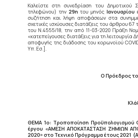
Καλείστε στη συνεδρίαση του Δημοτικού 
τηλεφώνου) την
29η
του μηνός
Ιανουαρίου
συζήτηση
και λήψη αποφάσεων στα συνημμέ
σχετικές ισχύουσες διατάξεις του άρθρου 67 
του Ν.4555/18, την από 11-03-2020 Πράξη Νο
«κατεπείγουσες διατάξεις για τη λειτουργία Δ
αποφυγής της διάδοσης του κορωνοϊού COVID-1
Υπ. Εσ.].
Ο Πρόεδρος το
Κλά
ΘΕΜΑ 1ο: Τροποποίηση Προϋπολογισμού Οι
έργου «ΑΜΕΣΗ ΑΠΟΚΑΤΑΣΤΑΣΗ ΖΗΜΙΩΝ ΑΠ
2020» στο Τεχνικό Πρόγραμμα έτους 2021 (