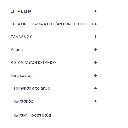
+
ΕΡΓΑ ΕΣΠΑ
+
ΕΡΓΑ ΠΡΟΓΡΑΜΜΑΤΟΣ “ΑΝΤΩΝΗΣ ΤΡΙΤΣΗΣ”
+
ΕΛΛΑΔΑ 2.0
+
Δήμος
+
Δ.Ε.Υ.Α. ΜΥΛΟΠΟΤΑΜΟΥ
+
Ενημέρωση
+
Περιήγηση στο Δήμο
+
Πολιτισμός
Πολιτική Προστασία