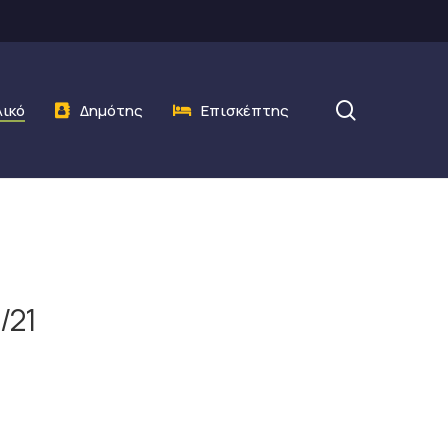
search
λικό
Δημότης
Επισκέπτης
/21