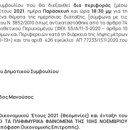
Συμβουλίου που θα διεξαχθεί
δια περιφοράς
(μέσω
έτους
2021
, ημέρα
Παρασκευή
και ώρα
18:30 μμ
για τη
να θέματα της ημερήσιας διάταξης, [σύμφωνα με τις
του Ν. 3852/2010 όπως αντικαταστάθηκε από το άρθρο 74
μοθετικού Περιεχομένου (ΦΕΚ 55/Α/11-3-2020 – άρθρο 10
ήμων και Περιφερειών κατά τη διάρκεια της λήψης μέτρων
9») και την αριθ. 426 εγκύκλιο ΑΠ 77233/13.11.2020 του
υ Δημοτικού Συμβουλίου
δος Μανούσος
κονομικού Έτους 2021 (θεομηνίες) και ένταξη του
Ο ΤΑ ΠΛΗΜΜΥΡΙΚΑ ΦΑΙΝΟΜΕΝΑ ΤΗΣ 10ΗΣ ΝΟΕΜΒΡΙΟΥ
Απόφαση Οικονομικής Επιτροπής).