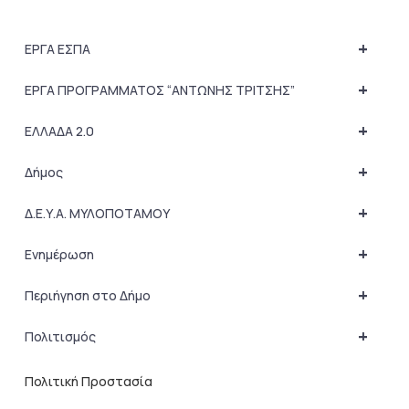
+
ΕΡΓΑ ΕΣΠΑ
+
ΕΡΓΑ ΠΡΟΓΡΑΜΜΑΤΟΣ “ΑΝΤΩΝΗΣ ΤΡΙΤΣΗΣ”
+
ΕΛΛΑΔΑ 2.0
+
Δήμος
+
Δ.Ε.Υ.Α. ΜΥΛΟΠΟΤΑΜΟΥ
+
Ενημέρωση
+
Περιήγηση στο Δήμο
+
Πολιτισμός
Πολιτική Προστασία