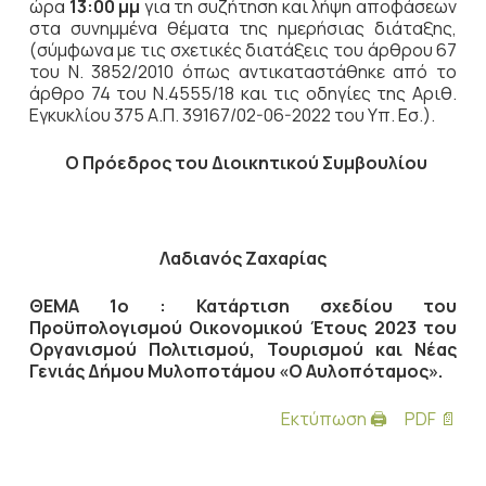
ώρα
13:00 μμ
για τη συζήτηση
και λήψη αποφάσεων
στα συνημμένα θέματα της ημερήσιας διάταξης,
(σύμφωνα με τις σχετικές διατάξεις του άρθρου 67
του Ν. 3852/2010 όπως αντικαταστάθηκε από το
άρθρο 74 του Ν.4555/18 και τις οδηγίες της Αριθ.
Εγκυκλίου 375 Α.Π. 39167/02-06-2022 του Υπ. Εσ.).
Ο Πρόεδρος του Διοικητικού Συμβουλίου
Λαδιανός Ζαχαρίας
ΘΕΜΑ 1ο :
Κατάρτιση σχεδίου
του
Προϋπολογισμού Οικονομικού Έτους 2023 του
Οργανισμού Πολιτισμού, Τουρισμού και Νέας
Γενιάς Δήμου Μυλοποτάμου «Ο Αυλοπόταμος».
Εκτύπωση 🖨
PDF 📄