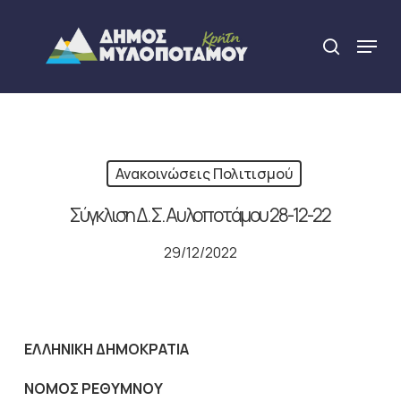
Skip
to
Menu
search
main
Close
content
Menu
Ανακοινώσεις Πολιτισμού
Σύγκλιση Δ. Σ. Αυλοποτάμου 28-12-22
29/12/2022
ΕΛΛΗΝΙΚΗ ΔΗΜΟΚΡΑΤΙΑ
NOMO
Σ ΡΕΘΥΜΝΟΥ