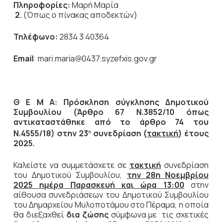
Πληροφορίες:
Μαρή Μαρία
2.
(Όπως ο πίνακας αποδεκτών)
Τηλέφωνο:
2834 3 40364
Email
: mari.maria@0437.syzefxis.gov.gr
Θ Ε Μ Α: Πρόσκληση σύγκλησης Δημοτικού
Συμβουλίου (Άρθρο 67 Ν.3852/10 όπως
αντικαταστάθηκε από το άρθρο 74 του
Ν.4555/18) στην 23
συνεδρίαση (
τακτική
) έτους
η
2025.
Καλείστε να συμμετάσχετε σε
τακτική
συνεδρίαση
του Δημοτικού Συμβουλίου,
την
28η Νοεμβρίου
2025 ημέρα Παρασκευή και ώρα 13:00
στην
αίθουσα συνεδριάσεων του Δημοτικού Συμβουλίου
του Δημαρχείου Μυλοποτάμου στο Πέραμα, η οποία
θα διεξαχθεί
δια ζώσης
σύμφωνα με τις σχετικές