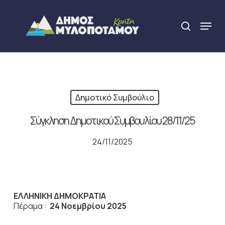
Skip
to
Menu
search
main
Close
content
Menu
Δημοτικό Συμβούλιο
Σύγκληση Δημοτικού Συμβουλίου 28/11/25
24/11/2025
ΕΛΛΗΝΙΚΗ ΔΗΜΟΚΡΑΤΙΑ
Πέραμα :
24 Νοεμβρίου 2025