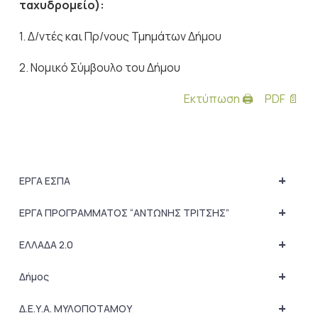
ταχυδρομείο):
1. Δ/ντές και Πρ/νους Τμημάτων Δήμου
2. Νομικό Σύμβουλο του Δήμου
Εκτύπωση 🖨
PDF 📄
+
ΕΡΓΑ ΕΣΠΑ
+
ΕΡΓΑ ΠΡΟΓΡΑΜΜΑΤΟΣ “ΑΝΤΩΝΗΣ ΤΡΙΤΣΗΣ”
+
ΕΛΛΑΔΑ 2.0
+
Δήμος
+
Δ.Ε.Υ.Α. ΜΥΛΟΠΟΤΑΜΟΥ