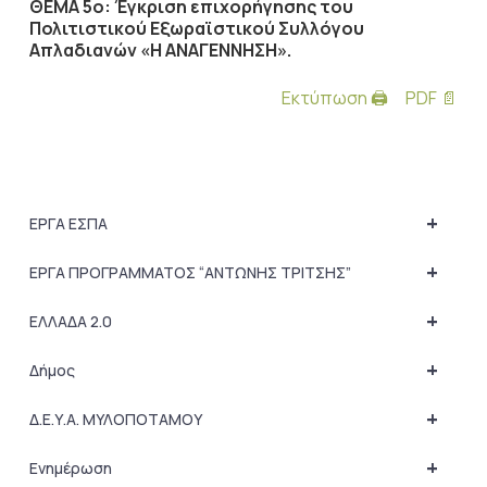
ΘΕΜΑ 5ο: Έγκριση επιχορήγησης του
Πολιτιστικού Εξωραϊστικού Συλλόγου
Απλαδιανών «Η ΑΝΑΓΕΝΝΗΣΗ».
Εκτύπωση 🖨
PDF 📄
+
ΕΡΓΑ ΕΣΠΑ
+
ΕΡΓΑ ΠΡΟΓΡΑΜΜΑΤΟΣ “ΑΝΤΩΝΗΣ ΤΡΙΤΣΗΣ”
+
ΕΛΛΑΔΑ 2.0
+
Δήμος
+
Δ.Ε.Υ.Α. ΜΥΛΟΠΟΤΑΜΟΥ
+
Ενημέρωση