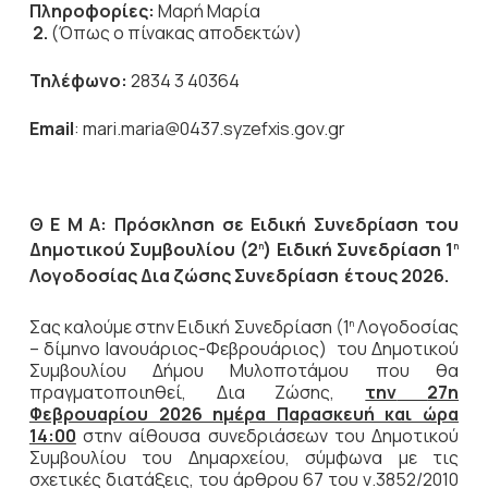
Πληροφορίες:
Μαρή Μαρία
2.
(Όπως ο πίνακας αποδεκτών)
Τηλέφωνο:
2834 3 40364
Email
: mari.maria@0437.syzefxis.gov.gr
Θ Ε Μ Α: Πρόσκληση σε Ειδική Συνεδρίαση του
Δημοτικού Συμβουλίου (2
) Ειδική Συνεδρίαση 1
η
η
Λογοδοσίας Δια ζώσης Συνεδρίαση
έτους 2026.
Σας καλούμε στην Ειδική Συνεδρίαση (1
Λογοδοσίας
η
– δίμηνο Ιανουάριος-Φεβρουάριος) του Δημοτικού
Συμβουλίου Δήμου Μυλοποτάμου που θα
πραγματοποιηθεί, Δια Ζώσης,
την
27η
Φεβρουαρίου 2026 ημέρα Παρασκευή και ώρα
14:00
στην αίθουσα συνεδριάσεων του Δημοτικού
Συμβουλίου του Δημαρχείου, σύμφωνα με τις
σχετικές διατάξεις, του άρθρου 67 του ν.3852/2010