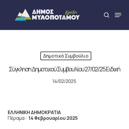
Skip
to
Menu
search
main
Close
content
Menu
Δημοτικό Συμβούλιο
Σύγκληση Δημοτικού Συμβουλίου 27/02/25 Ειδική
14/02/2025
ΕΛΛΗΝΙΚΗ ΔΗΜΟΚΡΑΤΙΑ
Πέραμα :
14 Φεβρουαρίου 2025