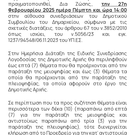
πραγματοποιηθεί, Δια Ζώσης,,
την
27η
Φεβρουαρίου 2025 ημέρα Πέμπτη και ώρα 14:00
στην αίθουσα συνεδριάσεων του Δημοτικού
Συμβουλίου του Δημαρχείου, σύμφωνα με τις
σχετικές διατάξεις, του άρθρου 67 του ν.3852/2010
όπως ισχύει, του ν.5056/23 και εγκ.
1237/94548/06.11.2023 του ΥΠ.ΕΣ.
Στην Ημερήσια Διάταξη της Ειδικής Συνεδρίασης
Λογοδοσίας της Δημοτικής Αρχής θα περιληφθούν
έως επτά (7) θέματα που θα προέρχονται από την
παράταξη της μειοψηφίας και έως (3) θέματα τα
οποία θα προέρχονται από την παράταξη της
πλειοψηφίας, τα οποία αφορούν στο έργο της
Δημοτικής Αρχής.
Σε περίπτωση που τα προς συζήτηση θέματα είναι
περισσότερα των δέκα (10) (παραπάνω από επτά
(7) για την παράταξη της μειοψηφίας και
αντιστοίχως παραπάνω από τρία (3) για την
παράταξη της πλειοψηφίας), τότε διενεργείται
κλήρωση από το Προεδρείο για την κατ’ αντιστοιχία