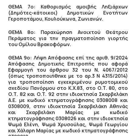
ΘΕΜΑ 7ο: Καθορισμός αμοιβής Ληξιάρχων
(Δημότες-κάτοικοι) Δημοτικών Ενοτήτων
Γεροποτάμου, Κουλούκωνα, Ζωνιανών.
ΘΕΜΑ 8ο: Παραχώρηση Ανοιχτού Θεάτρου
Περάματος για την πραγματοποίηση γιορτής
του Ομίλου Βρακοφόρων.
ΘΕΜΑ 9ο: Λήψη Απόφασης επί της
αριθ.
9/2024
Απόφασης Δημοτικής Επιτροπής που αφορά
Εφαρμογή του άρθρου 32 του Ν. 4067/2012
(όπως τροποποιήθηκε με το αρ.3 Ν 4315/2014)
για τροποποίηση εγκεκριμένου ρυμοτομικού
σχεδίου Πανόρμου στο Κ.Χ.83, στο Ο.Τ. 80, στο
Ο.Τ. 82 και Ο.Τ. 92 στην ιδιοκτησία Σκαρβελάκη
Α.Ε. με κωδικό κτηματογράφησης 0308008 και
0308009, στην ιδιοκτησία Σκαρβελάκη Αθηνάς
και Σκαρβελάκη Μαρίας με κωδικό
κτηματογράφησης 0308026 και στην ιδιοκτησία
Ψωμά Ελένη, Ψωμά Χρυσούλας, Ψωμά Γεωργίου
και Χάλαρη Μαρίας με κωδικό κτηματογράφησης