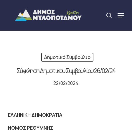
Skip
to
Menu
search
main
Close
content
Menu
Δημοτικό Συμβούλιο
Σύγκληση Δημοτικού Συμβουλίου 26/02/24
22/02/2024
ΕΛΛΗΝΙΚΗ ΔΗΜΟΚΡΑΤΙΑ
NOMO
Σ ΡΕΘΥΜΝΗΣ