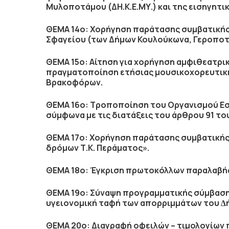
Μυλοποτάμου (ΔΗ.Κ.Ε.ΜΥ.) και της εισηγητι
ΘΕΜΑ 14ο: Χορήγηση παράτασης συμβατικής
Σφαγείου (των Δήμων Κουλούκωνα, Γεροποτά
ΘΕΜΑ 15ο: Αίτηση για χορήγηση αμφιθεατρικ
πραγματοποίηση ετήσιας μουσικοχορευτικ
Βρακοφόρων.
ΘΕΜΑ 16ο: Τροποποίηση του Οργανισμού Ε
σύμφωνα με τις διατάξεις του άρθρου 91 του 
ΘΕΜΑ 17ο: Χορήγηση παράτασης συμβατική
δρόμων Τ.Κ. Περάματος».
ΘΕΜΑ 18ο: Έγκριση πρωτοκόλλων παραλαβή
ΘΕΜΑ 19ο: Σύναψη προγραµµατικής σύµβασης 
υγειονοµική ταφή των απορριµµάτων του 
ΘΕΜΑ 20ο: Διαγραφή οφειλών – τιμολογίων 