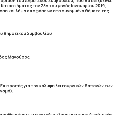
δρίαση του Δημοτικού Συμβουλίου, που θα διεξαχθεί
 Καταστήματος την
25η
του μηνός
Ιανουαρίου
2019
,
τηση
και λήψη αποφάσεων στα συνημμένα θέματα της
υ Δημοτικού Συμβουλίου
δος Μανούσος
 Επιτροπές για την κάλυψη λειτουργικών δαπανών των
νομή).
προθεσμίας στο έργο «Ανάπλαση οικισμού Αγγελιανών