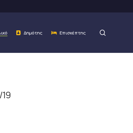
search
λικό
Δημότης
Επισκέπτης
/19