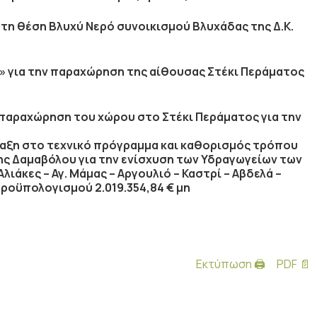
τη θέση Βλυχύ Νερό συνοικισμού Βλυχάδας της Δ.Κ.
» για την παραχώρηση της αίθουσας Στέκι Περάματος
παραχώρηση του χώρου στο Στέκι Περάματος για την
αξη στο τεχνικό πρόγραμμα και καθορισμός τρόπου
ς Δαμαβόλου για την ενίσχυση των Υδραγωγείων των
λιάκες – Αγ. Μάμας – Αργουλιό – Καστρί – Αβδελά –
προϋπολογισμού 2.019.354,84 € μη
Εκτύπωση 🖨
PDF 📄