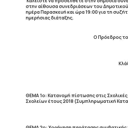
Καλείστε να προσέλθετε στην δημόσια
συνε
στην αίθουσα συνεδριάσεων του Δημοτικού
ημέρα
Παρασκευή
και ώρα
19:00
για τη συζή
ημερήσιας διάταξης.
Ο Πρόεδρος το
Κλά
ΘΕΜΑ 1ο: Κατανομή πίστωσης στις Σχολικές
Σχολείων έτους 2018 (Συμπληρωματική Κατα
ΘΕΜΑ 2ο: Χορήγηση παράτασης συμβατικής 