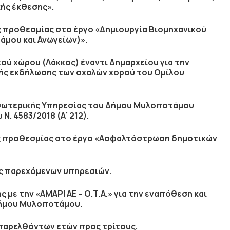
κής έκθεσης».
 προθεσμίας στο έργο «Δημιουργία Βιομηχανικού
μου και Ανωγείων)».
ού χώρου (Λάκκος) έναντι Δημαρχείου για την
ής εκδήλωσης των σχολών χορού του Ομίλου
σωτερικής Υπηρεσίας του Δήμου Μυλοποτάμου
Ν. 4583/2018 (Α’ 212).
ς προθεσμίας στο έργο «Ασφαλτόστρωση δημοτικών
ς παρεχόμενων υπηρεσιών.
µε την «ΑΜΑΡΙ ΑΕ – Ο.Τ.Α.» για την εναπόθεση και
∆ήµου Μυλοποτάμου.
παρελθόντων ετών προς τρίτους.