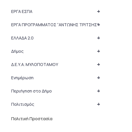
+
ΕΡΓΑ ΕΣΠΑ
+
ΕΡΓΑ ΠΡΟΓΡΑΜΜΑΤΟΣ “ΑΝΤΩΝΗΣ ΤΡΙΤΣΗΣ”
+
ΕΛΛΑΔΑ 2.0
+
Δήμος
+
Δ.Ε.Υ.Α. ΜΥΛΟΠΟΤΑΜΟΥ
+
Ενημέρωση
+
Περιήγηση στο Δήμο
+
Πολιτισμός
Πολιτική Προστασία