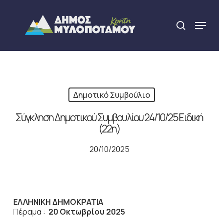
Skip
to
Menu
search
main
Close
content
Menu
Δημοτικό Συμβούλιο
Σύγκληση Δημοτικού Συμβουλίου 24/10/25 Ειδική
(22η)
20/10/2025
ΕΛΛΗΝΙΚΗ ΔΗΜΟΚΡΑΤΙΑ
Πέραμα :
20 Οκτωβρίου 2025