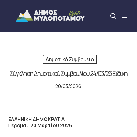
Skip
to
Menu
search
main
Close
content
Menu
Δημοτικό Συμβούλιο
Σύγκληση Δημοτικού Συμβουλίου 24/03/26 Ειδική
20/03/2026
ΕΛΛΗΝΙΚΗ ΔΗΜΟΚΡΑΤΙΑ
Πέραμα :
20 Μαρτίου 2026