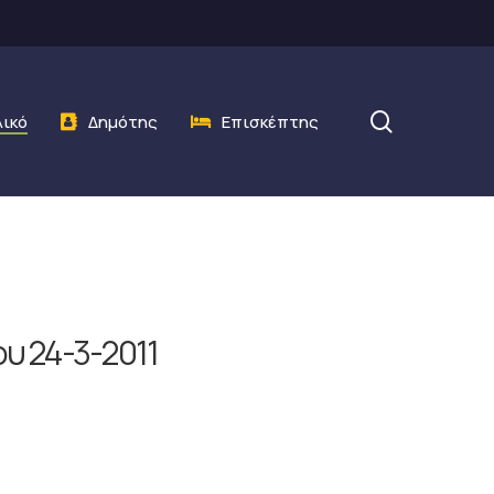
search
λικό
Δημότης
Επισκέπτης
υ 24-3-2011