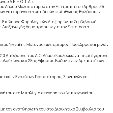
ου Α.Ε. – Ο.Τ.Α.» .
ου Δήμου Μυλοποτάμου στην Επιτροπή του Άρθρου 35
ένων για χορήγηση ή μη αδειών εκμίσθωσης θαλάσσιων
 Επίλυσης Φορολογικών Διαφορών με Συμβιβασμό.
 Διεξαγωγής Δημοπρασιών για την Εκποίηση ή
υλίου Ένταξης Μεταναστών, oρισμός Προέδρου και μελών.
10 Απόφασης του Δ.Σ. Δήμου Κουλούκωνα , περί έγκρισης
ουλούκωνα και 28ης Εφορίας Βυζαντινών Αρχαιοτήτων
ημοτικών Ενοτήτων Γεροποτάμου, Ζωνιανών και
ινήτου στο Μπαλί για στέγαση του Νηπιαγωγείου
με τον αναπληρωτή του στο Διοικητικό Συμβούλιο του