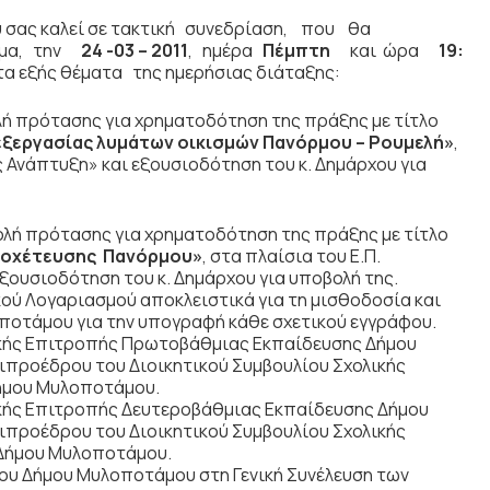
υ σας καλεί σε τακτική συνεδρίαση, που θα
μα, την
24 -03 – 2011
, ημέρα
Πέμπτη
και ώρα
19:
α εξής θέματα της ημερήσιας διάταξης:
λή πρότασης για χρηματοδότηση της πράξης με τίτλο
ξεργασίας λυμάτων οικισμών Πανόρμου – Ρουμελή»
,
ς Ανάπτυξη» και εξουσιοδότηση του κ. Δημάρχου για
ολή πρότασης για χρηματοδότηση της πράξης με τίτλο
οχέτευσης Πανόρμου»
, στα πλαίσια του Ε.Π.
ξουσιοδότηση του κ. Δημάρχου για υποβολή της.
ού Λογαριασμού αποκλειστικά για τη μισθοδοσία και
οποτάμου για την υπογραφή κάθε σχετικού εγγράφου.
ικής Επιτροπής Πρωτοβάθμιας Εκπαίδευσης Δήμου
ιπροέδρου του Διοικητικού Συμβουλίου Σχολικής
ήμου Μυλοποτάμου.
ικής Επιτροπής Δευτεροβάθμιας Εκπαίδευσης Δήμου
ιπροέδρου του Διοικητικού Συμβουλίου Σχολικής
Δήμου Μυλοποτάμου.
υ Δήμου Μυλοποτάμου στη Γενική Συνέλευση των