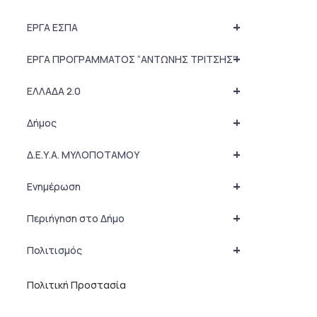
+
ΕΡΓΑ ΕΣΠΑ
+
ΕΡΓΑ ΠΡΟΓΡΑΜΜΑΤΟΣ “ΑΝΤΩΝΗΣ ΤΡΙΤΣΗΣ”
+
ΕΛΛΑΔΑ 2.0
+
Δήμος
+
Δ.Ε.Υ.Α. ΜΥΛΟΠΟΤΑΜΟΥ
+
Ενημέρωση
+
Περιήγηση στο Δήμο
+
Πολιτισμός
Πολιτική Προστασία