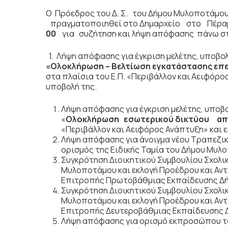
Ο Πρόεδρος του Δ. Σ. του Δήμου Μυλοποτάμο
πραγματοποιηθεί στο Δημαρχείο στο Πέρα
00
για συζήτηση
και λήψη απόφασης πάνω στ
1. Λήψη απόφασης για έγκριση μελέτης, υποβο
«Ολοκλήρωση – Βελτίωση εγκατάστασης επε
στα πλαίσια του Ε.Π. «Περιβάλλον και Αειφόρο
υποβολή της.
Λήψη απόφασης για έγκριση μελέτης, υποβ
«
Ολοκλήρωση εσωτερικού δικτύου απ
«Περιβάλλον και Αειφόρος Ανάπτυξη» και ε
Λήψη απόφασης για άνοιγμα νέου Τραπεζικ
ορισμός της Ειδικής Ταμία του Δήμου Μυλ
Συγκρότηση Διοικητικού Συμβουλίου Σχολ
Μυλοποτάμου και εκλογή Προέδρου και Αντ
Επιτροπής Πρωτοβάθμιας Εκπαίδευσης Δ
Συγκρότηση Διοικητικού Συμβουλίου Σχολ
Μυλοποτάμου και εκλογή Προέδρου και Αντ
Επιτροπής Δευτεροβάθμιας Εκπαίδευσης 
Λήψη απόφασης για ορισμό εκπροσώπου το