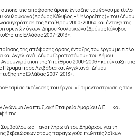
ίησης της απόφασης άρσης ένταξης του έργου με τίτλο
ου Κουλούκωνα(Δρόμος Κάλυβος – Ψηλορείτης)» του Δήμου
Ανασυγκρότηση της Υπαίθρου 2000-2006» και ένταξη της
ηση ορεινών όγκων Δήμου Κουλούκωνα(Δρόμος Κάλυβος –
υξης της Ελλάδας 2007-2013».
οίησης της απόφασης άρσης ένταξης του έργου με τίτλο
α και Αγγελιανά , Δήμου Γεροποτάμου» του Δήμου
 Ανασυγκρότηση της Υπαίθρου 2000-2006» και ένταξη της
ς Πέραμα προς Λειβάδια και Αγγελιανά , Δήμου
τυξης της Ελλάδας 2007-2013».
ροθεσμίας εκτέλεσης του έργου «Τσιμεντοστρώσεις των
ην Ανώνυμη Αναπτυξιακή Εταιρεία Αμαρίου Α.Ε. και
αφή της.
ύ Συμβούλου ως αναπληρωτή του Δημάρχου για τη
σης βεβαιώσεων στους παραγωγούς πωλητές λαϊκών