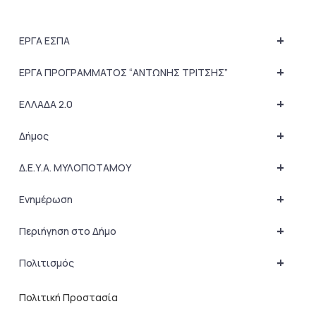
+
ΕΡΓΑ ΕΣΠΑ
+
ΕΡΓΑ ΠΡΟΓΡΑΜΜΑΤΟΣ “ΑΝΤΩΝΗΣ ΤΡΙΤΣΗΣ”
+
ΕΛΛΑΔΑ 2.0
+
Δήμος
+
Δ.Ε.Υ.Α. ΜΥΛΟΠΟΤΑΜΟΥ
+
Ενημέρωση
+
Περιήγηση στο Δήμο
+
Πολιτισμός
Πολιτική Προστασία