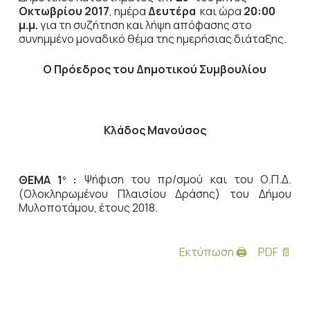
Οκτωβρίου 2017
, ημέρα
Δευτέρα
και ώρα
20:00
μ.μ.
για τη συζήτηση
και λήψη απόφασης στο
συνημμένο μοναδικό θέμα της ημερήσιας διάταξης.
Ο Πρόεδρος του Δημοτικού Συμβουλίου
Κλάδος Μανούσος
ΘΕΜΑ 1
:
Ψήφιση του πρ/σμού και του Ο.Π.Δ.
ο
(Ολοκληρωμένου Πλαισίου Δράσης) του Δήμου
Μυλοποτάμου, έτους 2018.
Εκτύπωση 🖨
PDF 📄