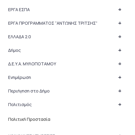
+
ΕΡΓΑ ΕΣΠΑ
+
ΕΡΓΑ ΠΡΟΓΡΑΜΜΑΤΟΣ “ΑΝΤΩΝΗΣ ΤΡΙΤΣΗΣ”
+
ΕΛΛΑΔΑ 2.0
+
Δήμος
+
Δ.Ε.Υ.Α. ΜΥΛΟΠΟΤΑΜΟΥ
+
Ενημέρωση
+
Περιήγηση στο Δήμο
+
Πολιτισμός
Πολιτική Προστασία