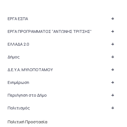
+
ΕΡΓΑ ΕΣΠΑ
+
ΕΡΓΑ ΠΡΟΓΡΑΜΜΑΤΟΣ “ΑΝΤΩΝΗΣ ΤΡΙΤΣΗΣ”
+
ΕΛΛΑΔΑ 2.0
+
Δήμος
+
Δ.Ε.Υ.Α. ΜΥΛΟΠΟΤΑΜΟΥ
+
Ενημέρωση
+
Περιήγηση στο Δήμο
+
Πολιτισμός
Πολιτική Προστασία