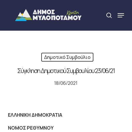
Skip
to
Menu
search
main
Close
content
Menu
Δημοτικό Συμβούλιο
Σύγκληση Δημοτικού Συμβουλίου 23/06/21
18/06/2021
ΕΛΛΗΝΙΚΗ ΔΗΜΟΚΡΑΤΙΑ
NOMO
Σ ΡΕΘΥΜΝΟΥ