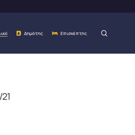
search
λικό
Δημότης
Επισκέπτης
/21