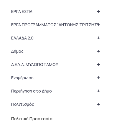
+
ΕΡΓΑ ΕΣΠΑ
+
ΕΡΓΑ ΠΡΟΓΡΑΜΜΑΤΟΣ “ΑΝΤΩΝΗΣ ΤΡΙΤΣΗΣ”
+
ΕΛΛΑΔΑ 2.0
+
Δήμος
+
Δ.Ε.Υ.Α. ΜΥΛΟΠΟΤΑΜΟΥ
+
Ενημέρωση
+
Περιήγηση στο Δήμο
+
Πολιτισμός
Πολιτική Προστασία