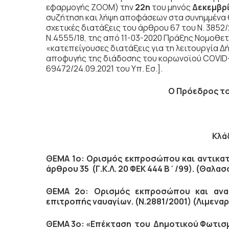
εφαρμογής ΖΟOΜ) την
22η
του μηνός
Δεκεμβρ
συζήτηση
και λήψη αποφάσεων στα συνημμένα 
σχετικές διατάξεις του άρθρου 67 του Ν. 385
Ν.4555/18, της από 11-03-2020 Πράξης Νομοθετ
«κατεπείγουσες διατάξεις για τη λειτουργία Δ
αποφυγής της διάδοσης του κορωνοϊού COVID-19
69472/24.09.2021 του Υπ. Εσ.].
Ο Πρόεδρος τ
Κλά
ΘΕΜΑ 1ο: Ορισμός εκπροσώπου και αντικατ
άρθρου 35 (Γ.Κ.Λ. 20 ΦΕΚ 444 Β΄/99). (Θαλα
ΘΕΜΑ 2ο: Ορισμός εκπροσώπου και ανα
επιτροπής ναυαγίων. (Ν.2881/2001) (Λιμεναρ
ΘΕΜΑ 3ο: «Επέκταση του Δημοτικού Φωτισμο