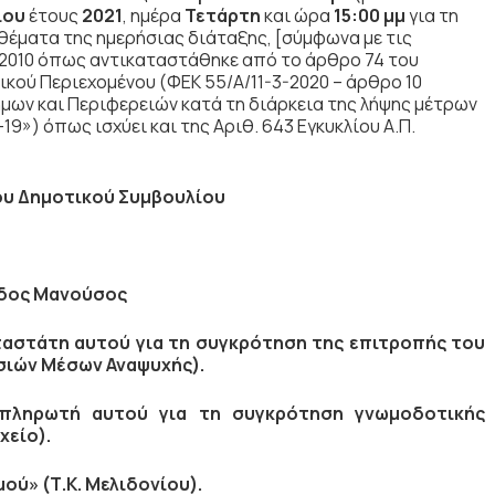
ίου
έτους
2021
, ημέρα
Τετάρτη
και ώρα
15:00 μμ
για τη
θέματα της ημερήσιας διάταξης, [σύμφωνα με τις
2/2010 όπως αντικαταστάθηκε από το άρθρο 74 του
ικού Περιεχομένου (ΦΕΚ 55/Α/11-3-2020 – άρθρο 10
ήμων και Περιφερειών κατά τη διάρκεια της λήψης μέτρων
») όπως ισχύει και της Αριθ. 643 Εγκυκλίου Α.Π.
ου Δημοτικού Συμβουλίου
δος Μανούσος
αστάτη αυτού για τη συγκρότηση της επιτροπής του
σσιών Μέσων Αναψυχής).
πληρωτή αυτού για τη συγκρότηση γνωμοδοτικής
χείο).
ύ» (Τ.Κ. Μελιδονίου).