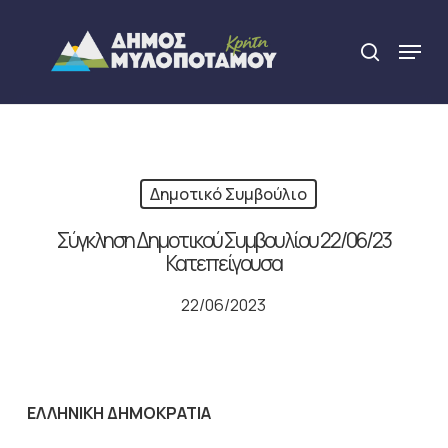
Skip
to
Menu
search
main
Close
content
Menu
Δημοτικό Συμβούλιο
Σύγκληση Δημοτικού Συμβουλίου 22/06/23
Κατεπείγουσα
22/06/2023
ΕΛΛΗΝΙΚΗ ΔΗΜΟΚΡΑΤΙΑ