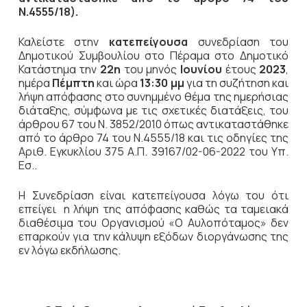
Ν.4555/18).
Καλείστε στην
κατεπείγουσα
συνεδρίαση του
Δημοτικού Συμβουλίου στο Πέραμα στο Δημοτικό
Κατάστημα την
22η
του μηνός
Ιουνίου
έτους
2023
,
ημέρα
Πέμπτη
και ώρα
13:30 μμ
για τη συζήτηση
και
λήψη απόφασης στο συνημμένο θέμα της ημερήσιας
διάταξης, σύμφωνα με τις σχετικές διατάξεις, του
άρθρου 67 του Ν. 3852/2010 όπως αντικαταστάθηκε
από το άρθρο 74 του Ν.4555/18 και τις οδηγίες της
Αριθ. Εγκυκλίου 375 Α.Π. 39167/02-06-2022 του Υπ.
Εσ..
Η Συνεδρίαση είναι κατεπείγουσα λόγω του ότι
επείγει η λήψη της απόφασης καθώς τα ταμειακά
διαθέσιμα του Οργανισμού «Ο Αυλοπόταμος» δεν
επαρκούν για την κάλυψη εξόδων διοργάνωσης της
εν λόγω εκδήλωσης.