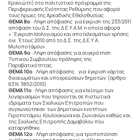
Κρανιώτη) στο πολιτιστικό πρόγραμμα της
Περιφερειακής Ενότητας Ρεθύμνης που αφορά
τους ήρωες της Αρκαδικής Εθελοθυσίας.
ΘΕΜΑ 8ο
: Λήψη απόφασης για έγκριση της 233/2011
απόφαση του Δ.Σ. της Δ.Ε.Υ.Α.Μ. η οποία αφορά
«΄Εγκριση Ισολογισμού και αποτελεσμάτων χρήσης
οικ. Έτους 2010 από το Δ.Σ. της Δ.Ε.Υ.Α.
Μυλοποτάμου».
ΘΕΜΑ 9o
: Λήψη απόφασης για συγκρότηση
Τοπικού Συμβουλίου πρόληψης της
Παραβατικότητας.
ΘΕΜΑ 10o
: Λήψη απόφασης για έγκριση χάρτας
δικαιωμάτων και υποχρεώσεων δημοτών (άρθρο
63 Ν. 3852/2010).
ΘΕΜΑ 11o
: Λήψη απόφασης για κλείσιμο των
λογαριασμών που τηρούνται σε πιστωτικά
ιδρύματα των Σχολικών Επιτροπών που
συγχωνεύτηκαν των Δημοτικών ενοτήτων
Γεροποτάμου, Κουλούκωνα και Ζωνιανών καθώς και
της Σχολικής Επιτροπής Δαμαβόλου που
καταργήθηκε.
ΘΕΜΑ 12o
: Λήψη απόφασης για τροποποίηση