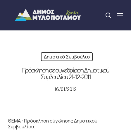
Skip
to
Menu
search
main
Close
content
Menu
Δημοτικό Συμβούλιο
Πρόσκληση σε συνεδρίαση Δημοτικού
Συμβουλίου 21-12-2011
16/01/2012
ΘΕΜΑ : Πρόσκληση σύγκλησης Δημοτικού
Συμβουλίου.