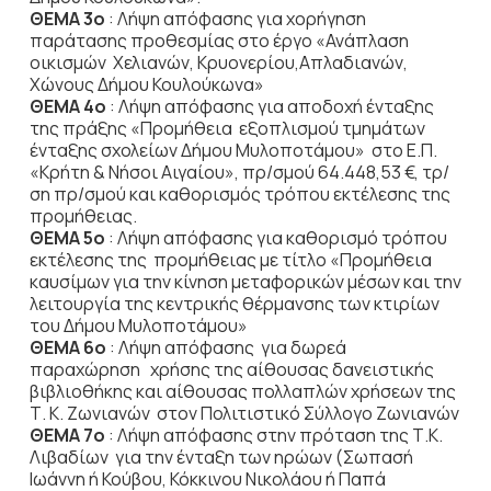
ΘΕΜΑ 3ο
: Λήψη απόφασης για χορήγηση
παράτασης προθεσμίας στο έργο «Ανάπλαση
οικισμών Χελιανών, Κρυονερίου,Απλαδιανών,
Χώνους Δήμου Κουλούκωνα»
ΘΕΜΑ 4ο
: Λήψη απόφασης για αποδοχή ένταξης
της πράξης «Προμήθεια εξοπλισμού τμημάτων
ένταξης σχολείων Δήμου Μυλοποτάμου» στο Ε.Π.
«Κρήτη & Νήσοι Αιγαίου», πρ/σμού 64.448,53 €, τρ/
ση πρ/σμού και καθορισμός τρόπου εκτέλεσης της
προμήθειας.
ΘΕΜΑ 5ο
: Λήψη απόφασης για καθορισμό τρόπου
εκτέλεσης της προμήθειας με τίτλο «Προμήθεια
καυσίμων για την κίνηση μεταφορικών μέσων και την
λειτουργία της κεντρικής θέρμανσης των κτιρίων
του Δήμου Μυλοποτάμου»
ΘΕΜΑ 6ο
: Λήψη απόφασης για δωρεά
παραχώρηση χρήσης της αίθουσας δανειστικής
βιβλιοθήκης και αίθουσας πολλαπλών χρήσεων της
Τ. Κ. Ζωνιανών στον Πολιτιστικό Σύλλογο Ζωνιανών
ΘΕΜΑ 7ο
: Λήψη απόφασης στην πρόταση της Τ.Κ.
Λιβαδίων για την ένταξη των ηρώων (Σωπασή
Ιωάννη ή Κούβου, Κόκκινου Νικολάου ή Παπά