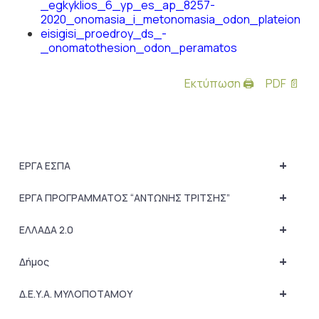
_egkyklios_6_yp_es_ap_8257-
2020_onomasia_i_metonomasia_odon_plateion
eisigisi_proedroy_ds_-
_onomatothesion_odon_peramatos
Εκτύπωση 🖨
PDF 📄
+
ΕΡΓΑ ΕΣΠΑ
+
ΕΡΓΑ ΠΡΟΓΡΑΜΜΑΤΟΣ “ΑΝΤΩΝΗΣ ΤΡΙΤΣΗΣ”
+
ΕΛΛΑΔΑ 2.0
+
Δήμος
+
Δ.Ε.Υ.Α. ΜΥΛΟΠΟΤΑΜΟΥ