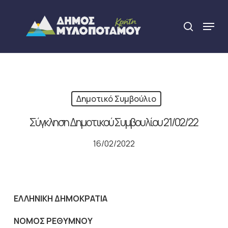
Skip
to
Menu
search
main
Close
content
Menu
Δημοτικό Συμβούλιο
Σύγκληση Δημοτικού Συμβουλίου 21/02/22
16/02/2022
ΕΛΛΗΝΙΚΗ ΔΗΜΟΚΡΑΤΙΑ
NOMO
Σ ΡΕΘΥΜΝΟΥ