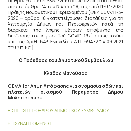
άρθρου 67 του Ν. 3852/2010 όπως αντικαταστάθηκε
από το άρθρο 74 του Ν.4555/18, της από 11-03-2020
Πράξης Νομοθετικού Περιεχομένου (ΦΕΚ 55/Α/11-3-
2020 – άρθρο 10 «κατεπείγουσες διατάξεις για τη
λειτουργία Δήμων και Περιφερειών κατά τη
διάρκεια της λήψης μέτρων αποφυγής της
διάδοσης του κορωνοϊού COVID-19») όπως ισχύει
και της Αριθ. 643 Εγκυκλίου Α.Π. 69472/24.09.2021
του Υπ. Εσ.].
Ο Πρόεδρος του Δημοτικού Συμβουλίου
Κλάδος Μανούσος
ΘΕΜΑ 1ο: Λήψη Απόφασης για ονομασία οδών και
πλατειών οικισμού Περάματος Δήμου
Μυλοποτάμου.
ΕΙΣΗΓΗΣΗ ΠΡΟΕΔΡΟΥ ΔΗΜΟΤΙΚΟΥ ΣΥΜΒΟΥΛΙΟΥ
ΕΠΙΣΥΝΑΠΤΟΜΕΝΟ 1