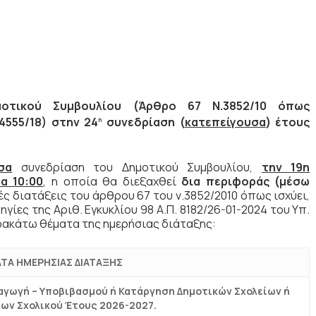
τικού Συμβουλίου (Άρθρο 67 Ν.3852/10 όπως
4555/18) στην 24
συνεδρίαση (
κατεπείγουσα
) έτους
η
σα
συνεδρίαση του Δημοτικού Συμβουλίου,
την
19η
α 10:00
, η οποία θα διεξαχθεί
δια περιφοράς (μέσω
ς διατάξεις του άρθρου 67 του ν.3852/2010 όπως ισχύει,
δηγίες της Αριθ. Εγκυκλίου 98 Α.Π. 8182/26-01-2024 του Υπ.
ρακάτω θέματα της ημερήσιας διάταξης:
ΤΑ ΗΜΕΡΗΣΙΑΣ ΔΙΑΤΑΞΗΣ
αγωγή – Υποβιβασμού ή Κατάργηση Δημοτικών Σχολείων ή
ων Σχολικού Έτους 2026-2027.