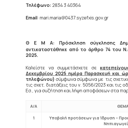
Τηλέφωνο:
2834 3 40364
Email
: mari.maria@0437.syzefxis.gov.gr
Θ Ε Μ Α: Πρόσκληση σύγκλησης Δημο
αντικαταστάθηκε από το άρθρο 74 του Ν.
2025.
Καλείστε να συμμετάσχετε σε
κατεπείγου
Δεκεμβρίου 2025 ημέρα Παρασκευή και ώρ
τηλεφώνου)
σύμφωνα σύμφωνα με τις σχετικέ
τις σχετ. διατάξεις του ν. 5056/2023 και τις ο
Εσ., για συζήτηση και λήψη αποφάσεων στα πα
Α/Α
ΘΕΜΑ
1
Υποβολή προτάσεων για Ίδρυση – Προ
Νηπιαγωγεί