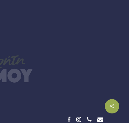
facebook
instagram
phone
email