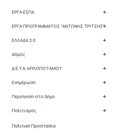
+
ΕΡΓΑ ΕΣΠΑ
+
ΕΡΓΑ ΠΡΟΓΡΑΜΜΑΤΟΣ “ΑΝΤΩΝΗΣ ΤΡΙΤΣΗΣ”
+
ΕΛΛΑΔΑ 2.0
+
Δήμος
+
Δ.Ε.Υ.Α. ΜΥΛΟΠΟΤΑΜΟΥ
+
Ενημέρωση
+
Περιήγηση στο Δήμο
+
Πολιτισμός
Πολιτική Προστασία