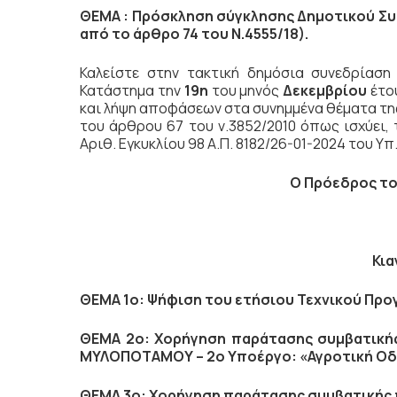
ΘΕΜΑ : Πρόσκληση σύγκλησης Δημοτικού Συ
από το άρθρο 74 του Ν.4555/18).
Καλείστε στην τακτική δημόσια συνεδρίασ
Κατάστημα την
19η
του μηνός
Δεκεμβρίου
έτο
και λήψη αποφάσεων στα συνημμένα θέματα της
του άρθρου 67 του ν.3852/2010 όπως ισχύει, τ
Αριθ. Εγκυκλίου 98 Α.Π. 8182/26-01-2024 του Υπ.
Ο Πρόεδρος το
Κια
ΘΕΜΑ 1ο:
Ψήφιση του ετήσιου Τεχνικού Πρ
ΘΕΜΑ 2ο:
Χορήγηση παράτασης συμβατική
ΜΥΛΟΠΟΤΑΜΟΥ – 2ο Υποέργο: «Αγροτική Οδ
ΘΕΜΑ 3ο:
Χορήγηση παράτασης συμβατικής