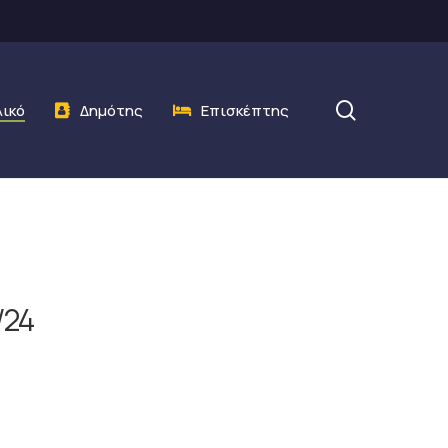
search
λικό
Δημότης
Επισκέπτης
/24