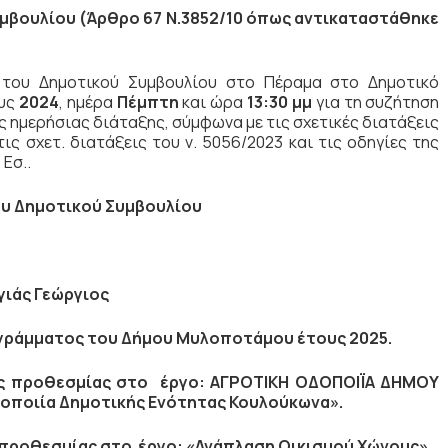
μβουλίου (Άρθρο 67 Ν.3852/10
όπως αντικαταστάθηκε
η του Δημοτικού Συμβουλίου στο Πέραμα στο Δημοτικό
υς
2024
, ημέρα
Πέμπτη
και ώρα
13:30 μμ
για τη συζήτηση
 ημερήσιας διάταξης, σύμφωνα με τις σχετικές διατάξεις
ις σχετ. διατάξεις του ν. 5056/2023 και τις οδηγίες της
 Εσ..
υ Δημοτικού Συμβουλίου
γιάς Γεώργιος
ογράμματος του Δήμου Μυλοποτάμου έτους 2025.
ς προθεσμίας στο
έργο:
ΑΓΡΟΤΙΚΗ ΟΔΟΠΟΙΪΑ ΔΗΜΟΥ
οποιία Δημοτικής Ενότητας Κουλούκωνα».
 προθεσμίας στο
έργο:
«Ανάπλαση Οικισμού Χώνους».