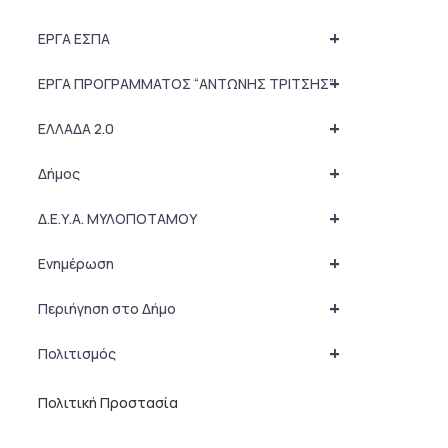
+
ΕΡΓΑ ΕΣΠΑ
+
ΕΡΓΑ ΠΡΟΓΡΑΜΜΑΤΟΣ “ΑΝΤΩΝΗΣ ΤΡΙΤΣΗΣ”
+
ΕΛΛΑΔΑ 2.0
+
Δήμος
+
Δ.Ε.Υ.Α. ΜΥΛΟΠΟΤΑΜΟΥ
+
Ενημέρωση
+
Περιήγηση στο Δήμο
+
Πολιτισμός
Πολιτική Προστασία