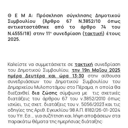
Θ Ε Μ Α: Πρόσκληση σύγκλησης Δημοτικού
Συμβουλίου (Άρθρο 67 Ν.3852/10 όπως
αντικαταστάθηκε από το άρθρο 74 του
Ν.4555/18) στην 11
συνεδρίαση (
τακτική
) έτους
η
2025.
Καλείστε να συμμετάσχετε σε
τακτική
συνεδρίαση
του Δημοτικού Συμβουλίου,
την
19η Μαΐου 2025
ημέρα Δευτέρα και ώρα 13:30
στην αίθουσα
συνεδριάσεων του Δημοτικού Συμβουλίου του
Δημαρχείου Μυλοποτάμου στο Πέραμα, η οποία θα
διεξαχθεί
δια ζώσης
σύμφωνα με τις σχετικές
διατάξεις του άρθρου 67 του ν.3852/2010 όπως
ισχύει, τις σχετ. διατάξεις του ν. 5056/2023 και τις
οδηγίες της Αριθ. Εγκυκλίου 98 Α.Π. 8182/26-01-2024
του Υπ. Εσ.., για συζήτηση και λήψη αποφάσεων στα
παρακάτω θέματα της ημερήσιας διάταξης: