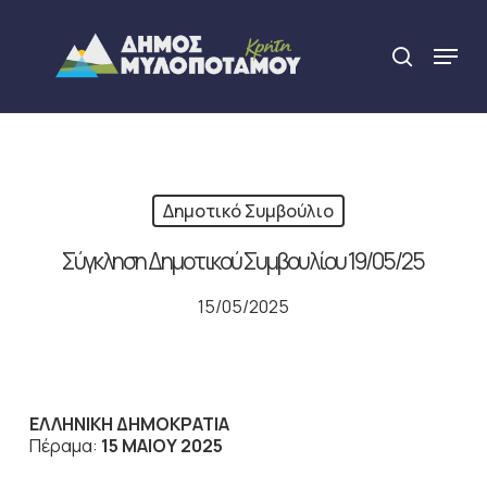
Skip
to
Menu
search
main
Close
content
Menu
Δημοτικό Συμβούλιο
Σύγκληση Δημοτικού Συμβουλίου 19/05/25
15/05/2025
ΕΛΛΗΝΙΚΗ ΔΗΜΟΚΡΑΤΙΑ
Πέραμα:
15
ΜΑΙΟΥ
2025