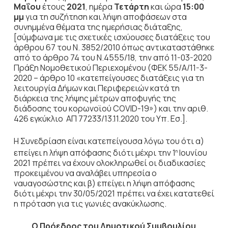
Μαΐου
έτους
2021
, ημέρα
Τετάρτη
και ώρα
15:00
μμ
για τη συζήτηση
και λήψη αποφάσεων στα
συνημμένα θέματα της ημερήσιας διάταξης,
[σύμφωνα με τις σχετικές ισχύουσες διατάξεις του
άρθρου 67 του Ν. 3852/2010 όπως αντικαταστάθηκε
από το άρθρο 74 του Ν.4555/18, την από 11-03-2020
Πράξη Νομοθετικού Περιεχομένου (ΦΕΚ 55/Α/11-3-
2020 – άρθρο 10 «κατεπείγουσες διατάξεις για τη
λειτουργία Δήμων και Περιφερειών κατά τη
διάρκεια της λήψης μέτρων αποφυγής της
διάδοσης του κορωνοϊού COVID-19») και την αριθ.
426 εγκύκλιο ΑΠ 77233/13.11.2020 του Υπ. Εσ.].
Η Συνεδρίαση είναι κατεπείγουσα λόγω του ότι α)
επείγει η λήψη απόφασης διότι μέχρι την 1
Ιουνίου
η
2021 πρέπει να έχουν ολοκληρωθεί οι διαδικασίες
προκειμένου να αναλάβει υπηρεσία ο
ναυαγοσώστης και β) επείγει η λήψη απόφασης
διότι μέχρι την 30/05/2021 πρέπει να έχει κατατεθεί
η πρόταση για τις γωνιές ανακύκλωσης.
Ο Πρόεδρος του Δημοτικού Συμβουλίου