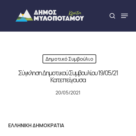
Skip
to
Menu
search
main
Close
content
Menu
Δημοτικό Συμβούλιο
Σύγκληση Δημοτικού Συμβουλίου 19/05/21
Κατεπείγουσα
20/05/2021
ΕΛΛΗΝΙΚΗ ΔΗΜΟΚΡΑΤΙΑ