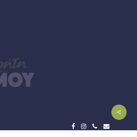
facebook
instagram
phone
email