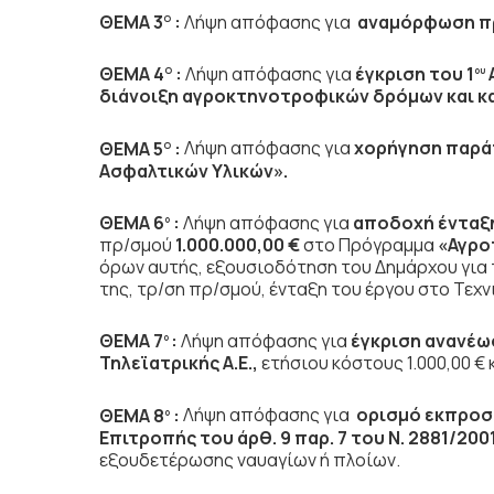
ΘΕΜΑ 3
:
Λήψη απόφασης για
αναμόρφωση π
Ο
ΘΕΜΑ 4
:
Λήψη απόφασης για
έγκριση του 1
Α
Ο
ου
διάνοιξη αγροκτηνοτροφικών δρόμων και 
ΘΕΜΑ 5
:
Λήψη απόφασης για
χορήγηση παρά
Ο
Ασφαλτικών Υλικών».
ΘΕΜΑ 6
:
Λήψη απόφασης για
αποδοχή ένταξ
ο
πρ/σμού
1.000.000,00 €
στο Πρόγραμμα
«Αγρο
όρων αυτής, εξουσιοδότηση του Δημάρχου γι
της, τρ/ση πρ/σμού, ένταξη του έργου στο Τεχ
ΘΕΜΑ 7
:
Λήψη απόφασης για
έγκριση ανανέω
ο
Τηλεϊατρικής
A
.
E
.,
ετήσιου κόστους 1.000,00 €
ΘΕΜΑ 8
:
Λήψη απόφασης για
ορισμό εκπροσ
ο
Επιτροπής του άρθ. 9 παρ. 7 του Ν. 2881/200
εξουδετέρωσης ναυαγίων ή πλοίων.