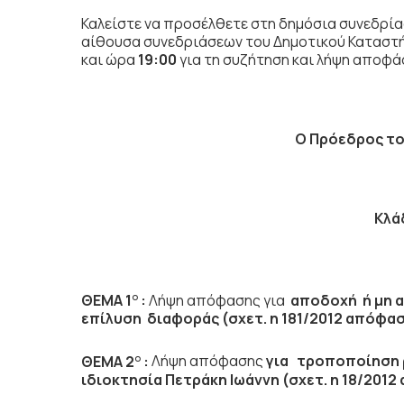
Καλείστε να προσέλθετε στη δημόσια συνεδρία
αίθουσα συνεδριάσεων του Δημοτικού Καταστ
και ώρα
19:00
για τη συζήτηση
και λήψη αποφά
Ο Πρόεδρος το
Κλά
ΘΕΜΑ 1
:
Λήψη απόφασης για
αποδοχή ή μη α
Ο
επίλυση διαφοράς (σχετ. η 181/2012 απόφαση
ΘΕΜΑ 2
:
Λήψη απόφασης
για τροποποίηση 
Ο
ιδιοκτησία Πετράκη Ιωάννη (σχετ. η 18/201