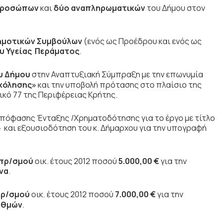
κπροσώπων
και
δύο αναπληρωματικών
του Δήμου στον
ημοτικών Συμβούλων
(ενός ως Προέδρου και ενός ως
υ Υγείας Περάματος
.
υ Δήμου
στην Αναπτυξιακή Σύμπραξη με την επωνυμία
σχόλησης»
και την υποβολή πρότασης στο πλαίσιο της
κό 77 της Περιφέρειας Κρήτης.
πόφασης Ένταξης /Χρηματοδότησης για το έργο με τίτλο
»
και εξουσιοδότηση του κ. Δήμαρχου για την υπογραφή
πρ/σμού
οικ. έτους 2012 ποσού
5.000,00 €
για την
να
.
ρ/σμού
οικ. έτους 2012 ποσού
7.000,00 €
για την
αθμών
.