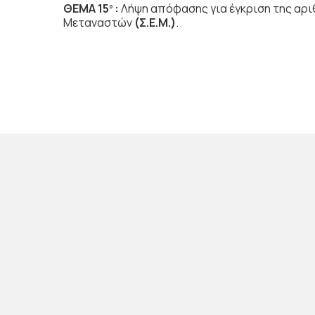
ΘΕΜΑ 15
:
Λήψη απόφασης για έγκριση της αρι
ο
Μεταναστών
(Σ.Ε.Μ.)
.