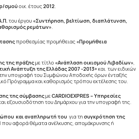
ρ/σμού
οικ. έτους
2012
.
.Π.
του έργου
«Συντήρηση, βελτίωση, διαπλάτυνση,
καθαρισμός ρεμάτων»
.
τασης
προθεσμίας προμήθειας
«Προμήθεια
ης της πράξης
με τίτλο
«Ανάπλαση οικισμού Λιβαδίων»
,
τική Ανάπτυξη της Ελλάδας 2007 -2013»
και των ειδικών
α την υπογραφή του Συμφώνου Αποδοχής όρων ένταξής
νικό Πρόγραμμα και καθορισμός τρόπου εκτέλεσης του.
σης της σύμβασης
με
CARDIOEXPRES
– Υπηρεσίες
 και εξουσιοδότηση του Δημάρχου για την υπογραφή της.
ώπου και αναπληρωτή του
για τη
συγκρότηση της
1
που αφορά θέματα ανέλκυσης, απομάκρυνσης ή