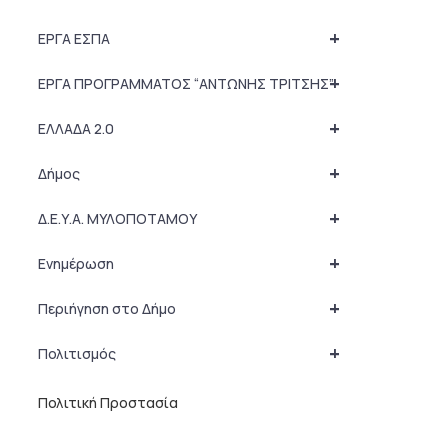
+
ΕΡΓΑ ΕΣΠΑ
+
ΕΡΓΑ ΠΡΟΓΡΑΜΜΑΤΟΣ “ΑΝΤΩΝΗΣ ΤΡΙΤΣΗΣ”
+
ΕΛΛΑΔΑ 2.0
+
Δήμος
+
Δ.Ε.Υ.Α. ΜΥΛΟΠΟΤΑΜΟΥ
+
Ενημέρωση
+
Περιήγηση στο Δήμο
+
Πολιτισμός
Πολιτική Προστασία