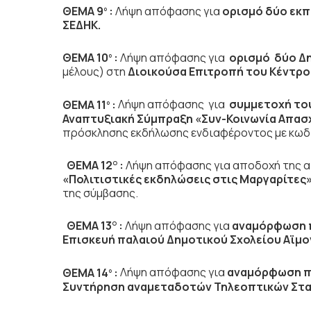
ΘΕΜΑ 9
:
Λήψη απόφασης για
ορισμό δύο ε
ο
ΣΕΔΗΚ.
ΘΕΜΑ 10
:
Λήψη απόφασης για
ορισμό δύο Δ
ο
μέλους) στη
Διοικούσα Επιτροπή του Κέντρο
ΘΕΜΑ 11
:
Λήψη απόφασης για
συμμετοχή το
ο
Αναπτυξιακή Σύμπραξη
«Συν-Κοινωνία Απα
πρόσκλησης εκδήλωσης ενδιαφέροντος με κωδι
ΘΕΜΑ 12
:
Λήψη απόφασης για αποδοχή της α
Ο
«Πολιτιστικές εκδηλώσεις στις Μαργαρίτες
της σύμβασης.
ΘΕΜΑ 13
:
Λήψη απόφασης για
αναμόρφωση 
Ο
Επισκευή παλαιού Δημοτικού Σχολείου Αϊμο
ΘΕΜΑ 14
:
Λήψη απόφασης για
αναμόρφωση π
ο
Συντήρηση αναμεταδοτών Τηλεοπτικών Στ