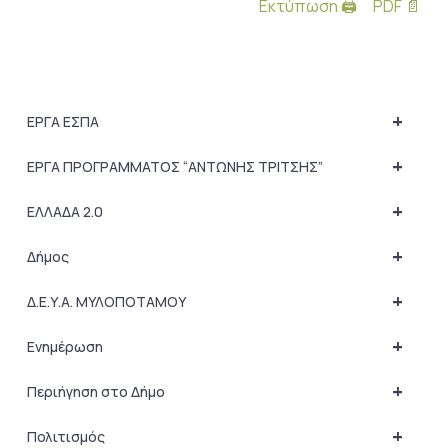
Εκτύπωση 🖨
PDF 📄
+
ΕΡΓΑ ΕΣΠΑ
+
ΕΡΓΑ ΠΡΟΓΡΑΜΜΑΤΟΣ “ΑΝΤΩΝΗΣ ΤΡΙΤΣΗΣ”
+
ΕΛΛΑΔΑ 2.0
+
Δήμος
+
Δ.Ε.Υ.Α. ΜΥΛΟΠΟΤΑΜΟΥ
+
Ενημέρωση
+
Περιήγηση στο Δήμο
+
Πολιτισμός