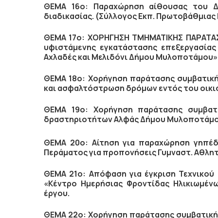
ΘΕΜΑ 16ο: Παραχώρηση αίθουσας του Δ
διαδικασίας. (Σύλλογος Εκπ. Πρωτοβάθμιας 
ΘΕΜΑ 17ο:
ΧΟΡΗΓΗΣΗ ΤΜΗΜΑΤΙΚΗΣ ΠΑΡΑΤΑΣ
υφιστάμενης εγκατάστασης επεξεργασίας 
Αχλαδές και Μελιδόνι Δήμου Μυλοποτάμου»
ΘΕΜΑ 18ο:
X
ορήγηση παράτασης συμβατική
και ασφαλτόστρωση δρόμων εντός του οικ
ΘΕΜΑ 19ο:
X
ορήγηση παράτασης συμβατ
δραστηριοτήτων Αλφάς Δήμου Μυλοποτάμο
ΘΕΜΑ 20ο: Αίτηση για παραχώρηση γηπέδ
Περάματος για προπονήσεις Γυμναστ. Αθλητ
ΘΕΜΑ 21ο: Απόφαση για έγκριση Τεχνικού
«Κέντρο Ημερήσιας Φροντίδας Ηλικιωμέ
έργου.
ΘΕΜΑ 22ο:
Χορήγηση παράτασης συμβατικής