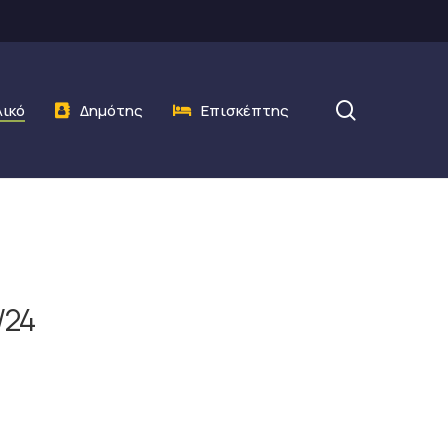
search
λικό
Δημότης
Επισκέπτης
/24