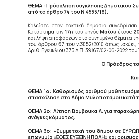
ΘΕΜΑ : Πρόσκληση σύγκλησης Δημοτικού Συ
από το άρθρο 74 του Ν.4555/18).
Καλείστε στην τακτική δημόσια συνεδρίασ
Κατάστημα την
17η
του μηνός
Μαΐου
έτους
2
και λήψη αποφάσεων στα συνημμένα θέματα της
του άρθρου 67 του ν.3852/2010 όπως ισχύει, τ
Αριθ. Εγκυκλίου 375 Α.Π. 39167/02-06-2022 του Υ
Ο Πρόεδρος το
Κια
ΘΕΜΑ 1ο:
Καθορισμός αριθμού μαθητευόμεν
απασχόληση στο Δήμο Μυλοποτάμου κατά τ
ΘΕΜΑ 2ο: Αίτηση Βάμβουκα Α. για παραχώρ
ανάγκες κόμματος.
ΘΕΜΑ 3ο:
«Συμμετοχή του δήμου
σε
ΕΥΡΩΠΑ
επωνυμία «ΕΟΕΣ ΕΥΞΕΙΝΗ ΠΟΛΗ» και ορισμό