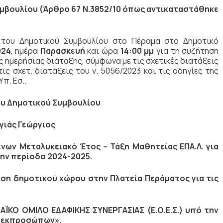
μβουλίου (Άρθρο 67 Ν.3852/10
όπως αντικαταστάθηκε
η του Δημοτικού Συμβουλίου στο Πέραμα στο Δημοτικό
024
, ημέρα
Παρασκευή
και ώρα
14:00 μμ
για τη συζήτηση
 ημερήσιας διάταξης, σύμφωνα με τις σχετικές διατάξεις
ις σχετ. διατάξεις του ν. 5056/2023 και τις οδηγίες της
π. Εσ..
υ Δημοτικού Συμβουλίου
γιάς Γεώργιος
ων Μεταλυκειακό Έτος – Τάξη Μαθητείας ΕΠΑ.Λ. για
ην περίοδο 2024-2025.
ηση δημοτικού χώρου στην Πλατεία Περάματος για τις
ΪΚΟ ΟΜΙΛΟ ΕΔΑΦΙΚΗΣ ΣΥΝΕΡΓΑΣΙΑΣ (Ε.Ο.Ε.Σ.) υπό την
ς εκπροσώπων».