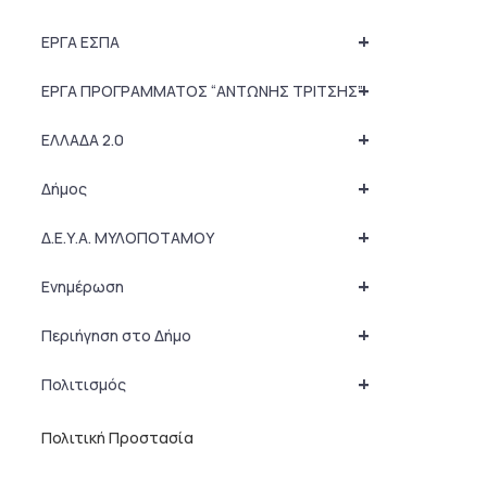
+
ΕΡΓΑ ΕΣΠΑ
+
ΕΡΓΑ ΠΡΟΓΡΑΜΜΑΤΟΣ “ΑΝΤΩΝΗΣ ΤΡΙΤΣΗΣ”
+
ΕΛΛΑΔΑ 2.0
+
Δήμος
+
Δ.Ε.Υ.Α. ΜΥΛΟΠΟΤΑΜΟΥ
+
Ενημέρωση
+
Περιήγηση στο Δήμο
+
Πολιτισμός
Πολιτική Προστασία