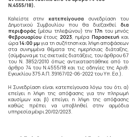
Ν.4555/18).
Καλείστε στην
κατεπείγουσα
συνεδρίαση του
Δημοτικού Συμβουλίου που θα διεξαχθεί
δια
περιφοράς
(μέσω τηλεφώνου) την
17η
του μηνός
Φεβρουαρίου
έτους
2023
, ημέρα
Παρασκευή
και
ώρα
14:00 μμ
για τη συζήτηση
και λήψη αποφάσεων
στα συνημμένα θέματα της ημερήσιας διάταξης,
(σύμφωνα με τις σχετικές διατάξεις, του άρθρου 67
του Ν. 3852/2010 όπως αντικαταστάθηκε από το
άρθρο 74 του Ν.4555/18 και τις οδηγίες της Αριθ.
Εγκυκλίου 375 Α.Π. 39167/02-06-2022 του Υπ. Εσ.).
Η Συνεδρίαση είναι κατεπείγουσα λόγω του ότι α)
επείγει η λήψη της απόφασης για την πληρωμή
καυσίμων και β) επείγει η λήψη της απόφασης
καθώς πρέπει να υποβληθεί στην αρμόδια
υπηρεσία μέχρι 20/02/2023.