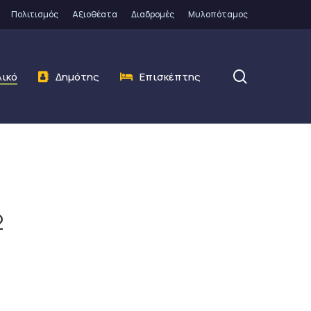
Πολιτισμός
Αξιοθέατα
Διαδρομές
Μυλοπόταμος
search
λικό
Δημότης
Επισκέπτης
2