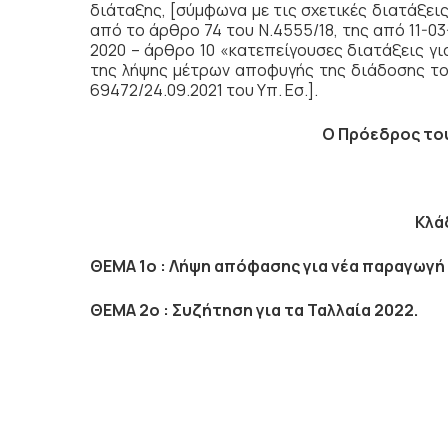
διάταξης, [σύμφωνα με τις σχετικές διατάξει
από το άρθρο 74 του Ν.4555/18, της από 11-0
2020 – άρθρο 10 «κατεπείγουσες διατάξεις γι
της λήψης μέτρων αποφυγής της διάδοσης του
69472/24.09.2021 του Υπ. Εσ.].
Ο Πρόεδρος το
Κλά
ΘΕΜΑ 1ο :
Λήψη απόφασης για νέα παραγωγή
ΘΕΜΑ 2ο :
Συζήτηση για τα Ταλλαία 2022.