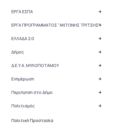
+
ΕΡΓΑ ΕΣΠΑ
+
ΕΡΓΑ ΠΡΟΓΡΑΜΜΑΤΟΣ “ΑΝΤΩΝΗΣ ΤΡΙΤΣΗΣ”
+
ΕΛΛΑΔΑ 2.0
+
Δήμος
+
Δ.Ε.Υ.Α. ΜΥΛΟΠΟΤΑΜΟΥ
+
Ενημέρωση
+
Περιήγηση στο Δήμο
+
Πολιτισμός
Πολιτική Προστασία