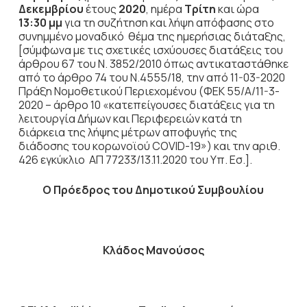
Δεκεμβρίου
έτους
2020
, ημέρα
Τρίτη
και ώρα
13:30 μμ
για τη συζήτηση
και λήψη απόφασης στο
συνημμένο μοναδικό θέμα της ημερήσιας διάταξης,
[σύμφωνα με τις σχετικές ισχύουσες διατάξεις του
άρθρου 67 του Ν. 3852/2010 όπως αντικαταστάθηκε
από το άρθρο 74 του Ν.4555/18, την από 11-03-2020
Πράξη Νομοθετικού Περιεχομένου (ΦΕΚ 55/Α/11-3-
2020 – άρθρο 10 «κατεπείγουσες διατάξεις για τη
λειτουργία Δήμων και Περιφερειών κατά τη
διάρκεια της λήψης μέτρων αποφυγής της
διάδοσης του κορωνοϊού COVID-19») και την αριθ.
426 εγκύκλιο ΑΠ 77233/13.11.2020 του Υπ. Εσ.].
Ο Πρόεδρος του Δημοτικού Συμβουλίου
Κλάδος Μανούσος