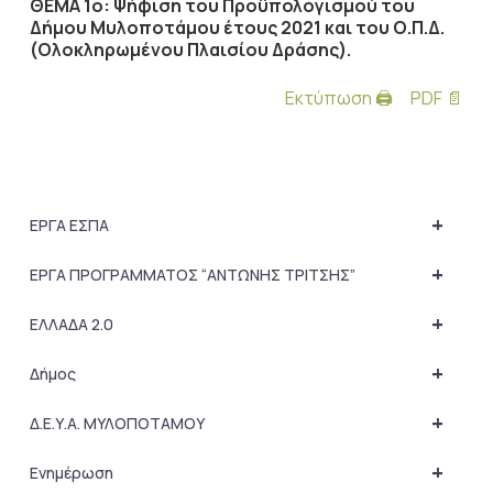
ΘΕΜΑ 1ο: Ψήφιση του Προϋπολογισμού του
Δήμου Μυλοποτάμου έτους 2021 και του Ο.Π.Δ.
(Ολοκληρωμένου Πλαισίου Δράσης).
Εκτύπωση 🖨
PDF 📄
+
ΕΡΓΑ ΕΣΠΑ
+
ΕΡΓΑ ΠΡΟΓΡΑΜΜΑΤΟΣ “ΑΝΤΩΝΗΣ ΤΡΙΤΣΗΣ”
+
ΕΛΛΑΔΑ 2.0
+
Δήμος
+
Δ.Ε.Υ.Α. ΜΥΛΟΠΟΤΑΜΟΥ
+
Ενημέρωση