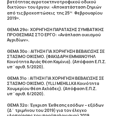
βατότητας αγροτοκτηνοτροφικού οδικού
δικτύου» του έργου: «Αποκατάσταση ζημιών
από τις βροχοπτώσεις της 25
Φεβρουαρίου
ης
2019».
ΘΕΜΑ 29ο:
ΧΟΡΗΓΗΣΗ ΠΑΡΑΤΑΣΗΣ ΣΥΜΒΑΤΙΚΗΣ
ΠΡΟΘΕΣΜΙΑΣ ΣΤΟ ΕΡΓΟ: «Ανάπλαση οικισμού
Αγριδίων».
ΘΕΜΑ 30ο : ΑΙΤΗΣΗ ΓΙΑ ΧΟΡΗΓΗΣΗ ΒΕΒΑΙΩΣΗΣ ΣΕ
ΣΤΑΣΙΜΟ ΟΙΚΙΣΜΟ.
(ΦΑΚΙΔΑΡΗ ΕΜΜΑΝΟΥΗΛ
Κοινότητα Αγιάς θέση Καμίνια). (Απόφαση Ε.Π.Ζ.
υπ΄αριθ. 5/2020).
ΘΕΜΑ 31ο : ΑΙΤΗΣΗ ΓΙΑ ΧΟΡΗΓΗΣΗ ΒΕΒΑΙΩΣΗΣ ΣΕ
ΣΤΑΣΙΜΟ ΟΙΚΙΣΜΟ. (YLLI MEHILLKA Κοινότητα
Χουμερίου θέση Αχλάδες). (Απόφαση Ε.Π.Ζ.
υπ΄αριθ.
6
/2020).
ΘΕΜΑ 32ο: Έγκριση Έκθεσης εσόδων – εξόδων
(Δ΄ τριμήνου του 2019) για τον έλεγχο
υλοποίησης του προϋπολογισμού 2019.