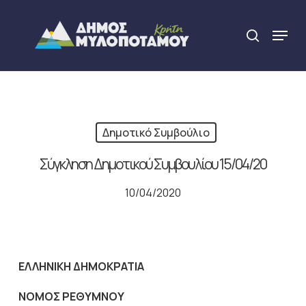
Skip
to
Menu
search
main
Close
content
Menu
Δημοτικό Συμβούλιο
Σύγκληση Δημοτικού Συμβουλίου 15/04/20
10/04/2020
ΕΛΛΗΝΙΚΗ ΔΗΜΟΚΡΑΤΙΑ
NOMO
Σ ΡΕΘΥΜΝΟΥ