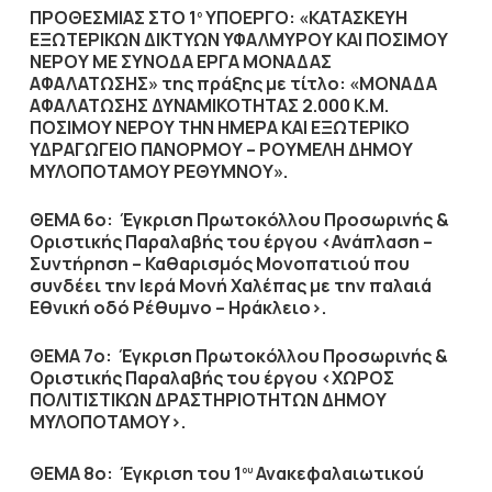
ΠΡΟΘΕΣΜΙΑΣ ΣΤΟ 1
ΥΠΟΕΡΓΟ: «ΚΑΤΑΣΚΕΥΗ
ο
ΕΞΩΤΕΡΙΚΩΝ ΔΙΚΤΥΩΝ ΥΦΑΛΜΥΡΟΥ ΚΑΙ ΠΟΣΙΜΟΥ
ΝΕΡΟΥ ΜΕ ΣΥΝΟΔΑ ΕΡΓΑ ΜΟΝΑΔΑΣ
ΑΦΑΛΑΤΩΣΗΣ» της πράξης με τίτλο: «ΜΟΝΑΔΑ
ΑΦΑΛΑΤΩΣΗΣ ΔΥΝΑΜΙΚΟΤΗΤΑΣ 2.000 Κ.Μ.
ΠΟΣΙΜΟΥ ΝΕΡΟΥ ΤΗΝ ΗΜΕΡΑ ΚΑΙ ΕΞΩΤΕΡΙΚΟ
ΥΔΡΑΓΩΓΕΙΟ ΠΑΝΟΡΜΟΥ – ΡΟΥΜΕΛΗ ΔΗΜΟΥ
ΜΥΛΟΠΟΤΑΜΟΥ ΡΕΘΥΜΝΟΥ».
ΘΕΜΑ 6ο:
Έγκριση Πρωτοκόλλου Προσωρινής &
Οριστικής Παραλαβής του έργου <Ανάπλαση –
Συντήρηση – Καθαρισμός Μονοπατιού που
συνδέει την Ιερά Μονή Χαλέπας με την παλαιά
Εθνική οδό Ρέθυμνο – Ηράκλειο>.
ΘΕΜΑ 7ο:
Έγκριση Πρωτοκόλλου Προσωρινής &
Οριστικής Παραλαβής του έργου <ΧΩΡΟΣ
ΠΟΛΙΤΙΣΤΙΚΩΝ ΔΡΑΣΤΗΡΙΟΤΗΤΩΝ ΔΗΜΟΥ
ΜΥΛΟΠΟΤΑΜΟΥ>.
ΘΕΜΑ 8ο:
Έγκριση του 1
Ανακεφαλαιωτικού
ου