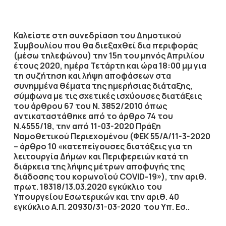
Καλείστε στη συνεδρίαση του Δημοτικού
Συμβουλίου που θα διεξαχθεί
δια περιφοράς
(μέσω τηλεφώνου) την
15η
του μηνός
Απριλίου
έτους
2020
, ημέρα
Τετάρτη
και ώρα
18:00 μμ
για
τη συζήτηση
και λήψη αποφάσεων στα
συνημμένα θέματα της ημερήσιας διάταξης,
σύμφωνα με τις σχετικές ισχύουσες διατάξεις
του άρθρου 67 του Ν. 3852/2010 όπως
αντικαταστάθηκε από το άρθρο 74 του
Ν.4555/18, την από 11-03-2020 Πράξη
Νομοθετικού Περιεχομένου (ΦΕΚ 55/Α/11-3-2020
– άρθρο 10 «κατεπείγουσες διατάξεις για τη
λειτουργία Δήμων και Περιφερειών κατά τη
διάρκεια της λήψης μέτρων αποφυγής της
διάδοσης του κορωνοϊού COVID-19»), την αριθ.
πρωτ. 18318/13.03.2020 εγκύκλιο του
Υπουργείου Εσωτερικών και την αριθ. 40
εγκύκλιο Α.Π. 20930/31-03-2020 του Υπ. Εσ..