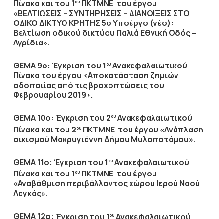
Πίνακα και του 1
ΠΚΤΜΝΕ του έργου
ου
«ΒΕΛΤΙΩΣΕΙΣ – ΣΥΝΤΗΡΗΣΕΙΣ – ΔΙΑΝΟΙΞΕΙΣ ΣΤΟ
ΟΔΙΚΟ ΔΙΚΤΥΟ ΚΡΗΤΗΣ 5ο Υποέργο (νέο):
Βελτίωση οδικού δικτύου Παλιά Εθνική Οδός –
Αγρίδια».
ΘΕΜΑ 9ο:
Έγκριση του 1
Ανακεφαλαιωτικού
ου
Πίνακα του έργου <Αποκατάσταση ζημιών
οδοποιίας από τις βροχοπτώσεις του
Φεβρουαρίου 2019>.
ΘΕΜΑ 10ο:
Έγκριση του 2
Ανακεφαλαιωτικού
ου
Πίνακα και του 2
ΠΚΤΜΝΕ του έργου «Ανάπλαση
ου
οικισμού Μακρυγιάννη Δήμου Μυλοποτάμου».
ΘΕΜΑ 11ο:
Έγκριση του 1
Ανακεφαλαιωτικού
ου
Πίνακα και του 1
ΠΚΤΜΝΕ του έργου
ου
«Αναβάθμιση περιβάλλοντος χώρου Ιερού Ναού
Λαγκάς».
ΘΕΜΑ 12ο:
Έγκριση του 1
Ανακεφαλαιωτικού
ου