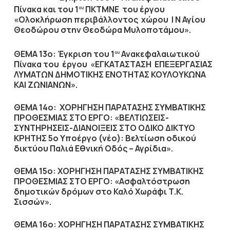
Πίνακα και του 1
ΠΚΤΜΝΕ του έργου
ου
«Ολοκλήρωση περιβάλλοντος χώρου Ι Ν Αγίου
Θεοδώρου στην Θεοδώρα Μυλοποτάμου».
ΘΕΜΑ 13ο:
Έγκριση του 1
Ανακεφαλαιωτικού
ου
Πίνακα του έργου «ΕΓΚΑΤΑΣΤΑΣΗ ΕΠΕΞΕΡΓΑΣΙΑΣ
ΛΥΜΑΤΩΝ ΔΗΜΟΤΙΚΗΣ ΕΝΟΤΗΤΑΣ ΚΟΥΛΟΥΚΩΝΑ
ΚΑΙ ΖΩΝΙΑΝΩΝ».
ΘΕΜΑ 14ο:
ΧΟΡΗΓΗΣΗ ΠΑΡΑΤΑΣΗΣ ΣΥΜΒΑΤΙΚΗΣ
ΠΡΟΘΕΣΜΙΑΣ ΣΤΟ ΕΡΓΟ: «ΒΕΛΤΙΩΣΕΙΣ-
ΣΥΝΤΗΡΗΣΕΙΣ-ΔΙΑΝΟΙΞΕΙΣ ΣΤΟ ΟΔΙΚΟ ΔΙΚΤΥΟ
ΚΡΗΤΗΣ 5ο Υποέργο (νέο): Βελτίωση οδικού
δικτύου Παλιά Εθνική Οδός – Αγρίδια».
ΘΕΜΑ 15ο:
ΧΟΡΗΓΗΣΗ ΠΑΡΑΤΑΣΗΣ ΣΥΜΒΑΤΙΚΗΣ
ΠΡΟΘΕΣΜΙΑΣ ΣΤΟ ΕΡΓΟ: «Ασφαλτόστρωση
δημοτικών δρόμων στο Καλό Χωράφι Τ.Κ.
Σισσών».
ΘΕΜΑ 16ο:
ΧΟΡΗΓΗΣΗ ΠΑΡΑΤΑΣΗΣ ΣΥΜΒΑΤΙΚΗΣ