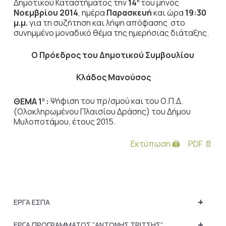
Δημοτικού Καταστήματος την
14
του μηνός
η
Νοεμβρίου 2014
, ημέρα
Παρασκευή
και ώρα
19:30
μ.μ.
για τη συζήτηση
και λήψη απόφασης στο
συνημμένο μοναδικό θέμα της ημερήσιας διάταξης.
Ο Πρόεδρος του Δημοτικού Συμβουλίου
Κλάδος Μανούσος
ΘΕΜΑ 1
:
Ψήφιση του πρ/σμού και του Ο.Π.Δ.
0
(Ολοκληρωμένου Πλαισίου Δράσης) του Δήμου
Μυλοποτάμου, έτους 2015.
Εκτύπωση 🖨
PDF 📄
+
ΕΡΓΑ ΕΣΠΑ
+
ΕΡΓΑ ΠΡΟΓΡΑΜΜΑΤΟΣ “ΑΝΤΩΝΗΣ ΤΡΙΤΣΗΣ”