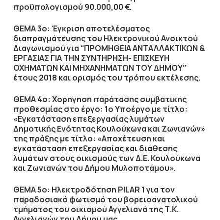
προϋπολογισμού 90.000,00 €.
ΘΕΜΑ 3ο: Έγκριση αποτελέσματος
διαπραγμάτευσης του Ηλεκτρονικού Ανοικτού
Διαγωνισμού για
“ΠΡΟΜΗΘΕΙΑ ΑΝΤΑΛΛΑΚΤΙΚΩΝ &
ΕΡΓΑΣΙΑΣ ΓΙΑ ΤΗΝ ΣΥΝΤΗΡΗΣΗ- ΕΠΙΣΚΕΥΗ
ΟΧΗΜΑΤΩΝ ΚΑΙ ΜΗΧΑΝΗΜΑΤΩΝ ΤΟΥ ΔΗΜΟΥ”
έτους 2018 και ορισμός του τρόπου εκτέλεσης.
ΘΕΜΑ 4ο: Χορήγηση παράτασης συμβατικής
προθεσμίας στο έργο: 1ο Yποέργο με τίτλο:
«Εγκατάσταση επεξεργασίας λυμάτων
Δημοτικής Ενότητας Κουλούκωνα και Ζωνιανών»
της πράξης με τίτλο: «Αποχέτευση και
εγκατάσταση επεξεργασίας και διάθεσης
λυμάτων στους οικισμούς των Δ.Ε. Κουλούκωνα
και Ζωνιανών του Δήμου Μυλοποτάμου».
ΘΕΜΑ 5ο: Ηλεκτροδότηση PILAR 1 για τον
παραδοσιακό φωτισμό του βορειοανατολικού
τμήματος του οικισμού Αγγελιανά της Τ.Κ.
Αγγελιανών του Δήμου μας.