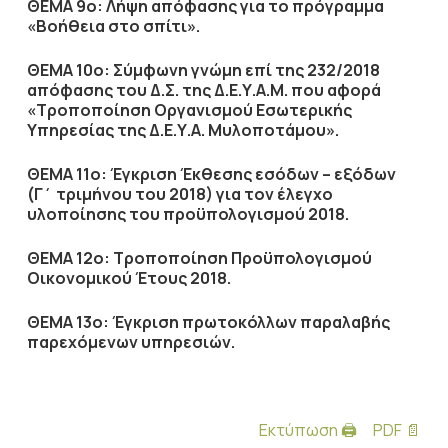
ΘΕΜΑ 9ο: Λήψη απόφασης για το πρόγραμμα
«Βοήθεια στο σπίτι».
ΘΕΜΑ 10ο: Σύμφωνη γνώμη επί της 232/2018
απόφασης του Δ.Σ. της Δ.Ε.Υ.Α.Μ. που αφορά
«Τροποποίηση Οργανισμού Εσωτερικής
Υπηρεσίας της Δ.Ε.Υ.Α. Μυλοποτάμου».
ΘΕΜΑ 11ο: Έγκριση Έκθεσης εσόδων – εξόδων
(Γ΄ τριμήνου του 2018) για τον έλεγχο
υλοποίησης του προϋπολογισμού 2018.
ΘΕΜΑ 12ο: Τροποποίηση Προϋπολογισμού
Οικονομικού Έτους 2018.
ΘΕΜΑ 13ο:
Έγκριση πρωτοκόλλων παραλαβής
παρεχόμενων υπηρεσιών.
Εκτύπωση 🖨
PDF 📄