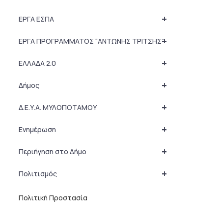
+
ΕΡΓΑ ΕΣΠΑ
+
ΕΡΓΑ ΠΡΟΓΡΑΜΜΑΤΟΣ “ΑΝΤΩΝΗΣ ΤΡΙΤΣΗΣ”
+
ΕΛΛΑΔΑ 2.0
+
Δήμος
+
Δ.Ε.Υ.Α. ΜΥΛΟΠΟΤΑΜΟΥ
+
Ενημέρωση
+
Περιήγηση στο Δήμο
+
Πολιτισμός
Πολιτική Προστασία