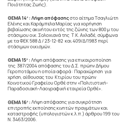
Ποιότητας Ζωής).
ΘΕΜΑ 14
: Λήψη απόφασης
στο αίτημα Τσαγλιώτη
ο
Ελένης και Καράμπελα Μαρίας για χορήγηση
βεβαίωσης ακινήτου εντός της ζώνης των 800 μ του
στάσιμου οικ. Σολοχιανά της Τ.Κ. Αχλαδέ, σύμφωνα
με τα ΦΕΚ 588 Δ / 23-12-82 και 409/Δ/1983 περί
στάσιμων οικισμών.
ΘΕΜΑ 15
:
Λήψη απόφασης για επικαιροποίηση
ο
της 387/2004 απόφασης του Δ.Σ. πρώην Δήμου
Γεροποτάμου η οποία αφορά : Παραχώρηση για
χρήση, αίθουσας του Κτιρίου του πρώην
Κοινοτικού Γραφείου Ορθέ στην «Πολιτιστική-
Παραδοσιακή-Λαογραφική εταιρεία Ορθέ».
ΘΕΜΑ 16
:
Λήψη απόφασης για συγκρότηση
ο
επιτροπής εκποίησης κινητών πραγμάτων και
καταστροφής (υπολογιστών κ.λ.π.) άρθρου 199 του
Ν. 3463/2006.