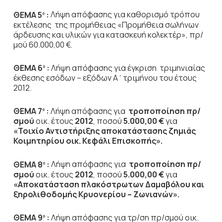
ΘΕΜΑ 5
:
Λήψη απόφασης για καθορισμό τρόπου
ο
εκτέλεσης της προμήθειας «Προμήθεια σωλήνων
άρδευσης και υλικών για κατασκευή κολεκτέρ», πρ/
μού 60.000,00 €.
ΘΕΜΑ 6
:
Λήψη απόφασης για έγκριση τριμηνιαίας
ο
έκθεσης εσόδων – εξόδων Α΄τριμήνου του έτους
2012.
ΘΕΜΑ 7
:
Λήψη απόφασης για
τροποποίηση πρ/
ο
σμού
οικ. έτους
2012
, ποσού
5.000,00 €
για
«Τοιχίο Αντιστήριξης αποκατάστασης ζημιάς
Κοιμητηρίου οικ. Κεφάλι Επισκοπής».
ΘΕΜΑ 8
:
Λήψη απόφασης για
τροποποίηση
πρ/
ο
σμού
οικ. έτους
2012
, ποσού
5.000,00 €
για
«Αποκατάσταση πλακόστρωτων Δαμαβόλου και
ξηρολιθοδομής Κρυονερίου – Ζωνιανών».
ΘΕΜΑ 9
:
Λήψη απόφασης για τρ/ση πρ/σμού οικ.
ο