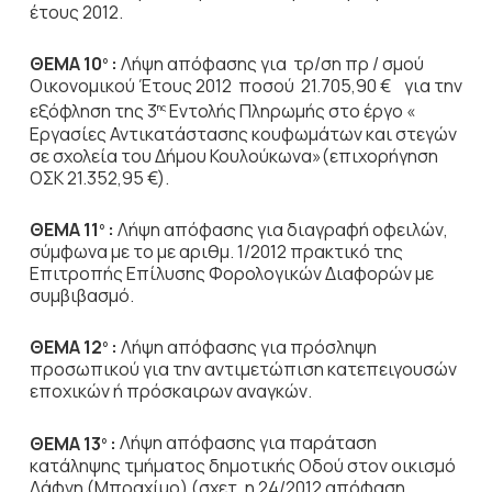
έτους 2012.
ΘΕΜΑ 10
:
Λήψη απόφασης για τρ/ση πρ / σμού
ο
Οικονομικού Έτους 2012 ποσού 21.705,90 € για την
εξόφληση της 3
Εντολής Πληρωμής στο έργο «
ης
Εργασίες Αντικατάστασης κουφωμάτων και στεγών
σε σχολεία του Δήμου Κουλούκωνα»(επιχορήγηση
ΟΣΚ 21.352,95 €).
ΘΕΜΑ 11
:
Λήψη απόφασης
για διαγραφή οφειλών,
ο
σύμφωνα με το με αριθμ. 1/2012 πρακτικό της
Επιτροπής Επίλυσης Φορολογικών Διαφορών με
συμβιβασμό.
ΘΕΜΑ 12
:
Λήψη απόφασης για πρόσληψη
ο
προσωπικού για την αντιμετώπιση κατεπειγουσών
εποχικών ή πρόσκαιρων αναγκών.
ΘΕΜΑ 13
:
Λήψη απόφασης για
παράταση
ο
κατάληψης τμήματος δημοτικής Οδού στον οικισμό
Δάφνη (Μπραχίμο) (σχετ. η 24/2012 απόφαση