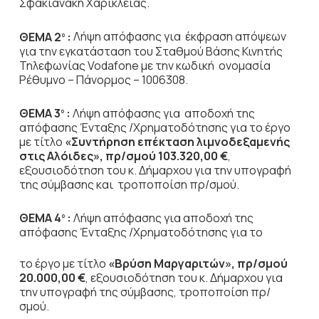
Σφακιανάκη Χαρίκλειας.
ΘΕΜΑ 2
:
Λήψη απόφασης για έκφραση απόψεων
ο
για την εγκατάσταση του Σταθμού Βάσης Κινητής
Τηλεφωνίας Vodafone με την κωδική ονομασία
Ρέθυμνο – Πάνορμος – 1006308.
ΘΕΜΑ 3
:
Λήψη απόφασης για αποδοχή της
ο
απόφασης Ένταξης /Χρηματοδότησης για το έργο
με τίτλο
«Συντήρηση επέκταση λιμνοδεξαμενής
στις Αλόιδες», πρ/σμού 103.320,00 €
,
εξουσιοδότηση του κ. Δήμαρχου για την υπογραφή
της σύμβασης και τροποποίση πρ/σμού.
ΘΕΜΑ 4
:
Λήψη απόφασης για αποδοχή της
ο
απόφασης Ένταξης /Χρηματοδότησης για το
το έργο με τίτλο
«Βρύση Μαργαριτών», πρ/σμού
20.000,00 €
, εξουσιοδότηση του κ. Δήμαρχου για
την υπογραφή της σύμβασης, τροποποίση πρ/
σμού.