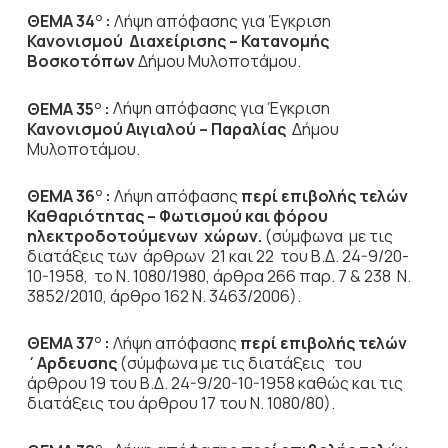
ΘΕΜΑ 34
:
Λήψη απόφασης για
Έγκριση
Ο
Κανονισμού Διαχείρισης – Κατανομής
Βοσκοτόπων
Δήμου Μυλοποτάμου.
ΘΕΜΑ 35
:
Λήψη απόφασης για
Έγκριση
Ο
Κανονισμού Αιγιαλού – Παραλίας
Δήμου
Μυλοποτάμου.
ΘΕΜΑ 36
:
Λήψη απόφασης
περί επιβολής
τελών
Ο
Καθαριότητας – Φωτισμού και φόρου
ηλεκτροδοτούμενων χώρων
.
(σύμφωνα με τις
διατάξεις των άρθρων 21 και 22 του Β.Δ. 24-9/20-
10-1958, το Ν. 1080/1980, άρθρα 266 παρ. 7 & 238 Ν.
3852/2010, άρθρο 162 Ν. 3463/2006).
ΘΕΜΑ 37
:
Λήψη απόφασης
περί επιβολής τελών
Ο
΄Αρδευσης
(σύμφωνα με τις διατάξεις του
άρθρου 19 του Β.Δ. 24-9/20-10-1958 καθώς και τις
διατάξεις του άρθρου 17 του Ν. 1080/80).
Ο