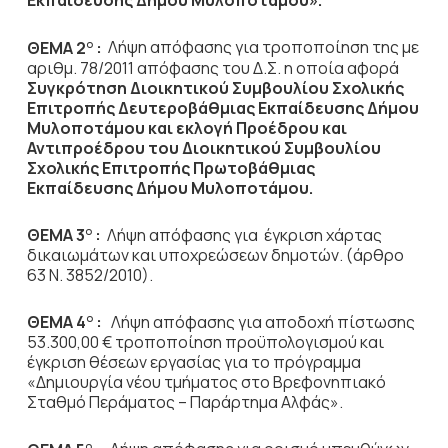
Εκπαίδευσης Δήμου Μυλοποτάμου».
ΘΕΜΑ 2
:
Λήψη απόφασης για τροποποίηση της με
Ο
αριθμ. 78/2011 απόφασης του Δ.Σ. η οποία αφορά
Συγκρότηση Διοικητικού Συμβουλίου Σχολικής
Επιτροπής Δευτεροβάθμιας Εκπαίδευσης Δήμου
Μυλοποτάμου και εκλογή Προέδρου και
Αντιπροέδρου του Διοικητικού Συμβουλίου
Σχολικής Επιτροπής Πρωτοβάθμιας
Εκπαίδευσης Δήμου Μυλοποτάμου.
ΘΕΜΑ 3
:
Λήψη απόφασης για έγκριση χάρτας
Ο
δικαιωμάτων και υποχρεώσεων δημοτών. (άρθρο
63 Ν. 3852/2010).
ΘΕΜΑ 4
:
Λήψη απόφασης για αποδοχή πίστωσης
Ο
53.300,00 € τροποποίηση προϋπολογισμού και
έγκριση θέσεων εργασίας για το πρόγραμμα
«Δημιουργία νέου τμήματος στο Βρεφονηπιακό
Σταθμό Περάματος – Παράρτημα Αλφάς».
Ο