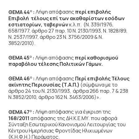
ΘΕΜΑ 44
:
Λήψη απόφασης
περί επιβολής
Ο
Ε
πιβολή τέλους επί των ακαθαρίστων εσόδων
εστιατορίων, ταβερνών
κ.λ.π. (Ν. 339/1976,
658/1977, άρθρο 27 παρ. 10 Ν. 2130/1993, Ν. 1828/89,
Ν. 2537/1997, άρθρο 23 Ν. 3756/2009 & Ν.
3852/2010).
ΘΕΜΑ 45
:
Λήψη απόφασης
περί καθορισμού
Ο
παραβόλου τέλεσης Πολιτικών Γάμων.
ΘΕΜΑ 46
:
Λήψη απόφασης
Περί επιβολής Τέλους
Ο
ακίνητης Περιουσίας (Τ.Α.Π.)
(σύμφωνα με το
άρθρο 24 του Ν. 2130/1993, άρθρα 266 παρ. 7 & 238
Ν.3852/2010, άρθρο 162 Ν. 3463/2006)».
ΘΕΜΑ 47
:
Λήψη απόφασης για έγκριση της
Ο
168/2011
απόφασης της ΔΗ.Κ.Ε.ΜΥ. που αφορά
Σύνταξη Εσωτερικού Κανονισμού Λειτουργίας του
Κέντρου Ημερήσιας Φροντίδας Ηλικιωμένων
(Κ.Η.Φ.Η.) Περάματος.