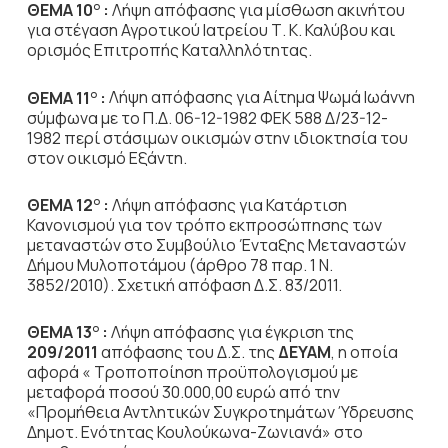
ΘΕΜΑ 10
:
Λήψη απόφασης για μίσθωση ακινήτου
Ο
για στέγαση Αγροτικού Ιατρείου Τ. Κ. Καλύβου και
ορισμός Επιτροπής Καταλληλότητας.
ΘΕΜΑ 11
:
Λήψη απόφασης για Αίτημα Ψωμά Ιωάννη
Ο
σύμφωνα με το Π.Δ. 06-12-1982 ΦΕΚ 588 Δ/23-12-
1982 περί στάσιμων οικισμών στην ιδιοκτησία του
στον οικισμό Εξάντη.
ΘΕΜΑ 12
:
Λήψη απόφασης για Κατάρτιση
Ο
Κανονισμού για τον τρόπο εκπροσώπησης των
μεταναστών στο Συμβούλιο Ένταξης Μεταναστών
Δήμου Μυλοποτάμου (άρθρο 78 παρ. 1 Ν.
3852/2010). Σχετική απόφαση Δ.Σ. 83/2011.
ΘΕΜΑ 13
:
Λήψη απόφασης για έγκριση της
Ο
209/2011
απόφασης του Δ.Σ. της
ΔΕΥΑΜ
, η οποία
αφορά « Τροποποίηση προϋπολογισμού με
μεταφορά ποσού 30.000,00 ευρώ από την
«Προμήθεια Αντλητικών Συγκροτημάτων Ύδρευσης
Δημοτ. Ενότητας Κουλούκωνα-Ζωνιανά» στο