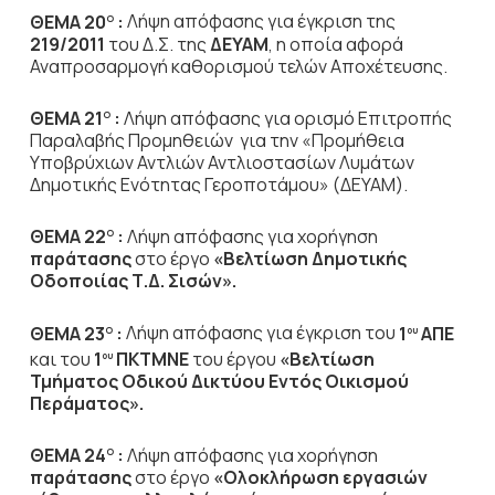
ΘΕΜΑ 20
:
Λήψη απόφασης για έγκριση της
Ο
219/2011
του Δ.Σ. της
ΔΕΥΑΜ
, η οποία αφορά
Αναπροσαρμογή καθορισμού τελών Αποχέτευσης.
ΘΕΜΑ 21
:
Λήψη απόφασης για ορισμό Επιτροπής
Ο
Παραλαβής Προμηθειών για την «Προμήθεια
Υποβρύχιων Αντλιών Αντλιοστασίων Λυμάτων
Δημοτικής Ενότητας Γεροποτάμου» (ΔΕΥΑΜ).
ΘΕΜΑ 22
:
Λήψη απόφασης για χορήγηση
Ο
παράτασης
στο έργο
«Βελτίωση Δημοτικής
Οδοποιίας Τ.Δ. Σισών».
ΘΕΜΑ 23
:
Λήψη απόφασης για έγκριση του
1
ΑΠΕ
Ο
ου
και του
1
ΠΚΤΜΝΕ
του έργου
«Βελτίωση
ου
Τμήματος Οδικού Δικτύου Εντός Οικισμού
Περάματος».
ΘΕΜΑ 24
:
Λήψη απόφασης για χορήγηση
Ο
παράτασης
στο έργο
«Ολοκλήρωση εργασιών