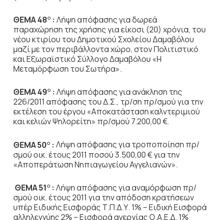
ΘΕΜΑ 48
:
Λήψη απόφασης για δωρεά
Ο
παραχώρηση της χρήσης για είκοσι (20) χρόνια, του
νέου κτιρίου του Δημοτικού Σχολείου Δαμαβόλου
μαζί με τον περιβάλλοντα χώρο, στον Πολιτιστικό
και Εξωραϊστικό Σύλλογο Δαμαβόλου «Η
Μεταμόρφωση του Σωτήρα».
ΘΕΜΑ 49
:
Λήψη απόφασης για ανάκληση της
Ο
226/2011 απόφασης του Δ.Σ., τρ/ση πρ/σμού για την
εκτέλεση του έργου «Αποκατάσταση καλντεριμιού
και κελιών Ψηλορείτη» πρ/σμού 7.200,00 €.
ΘΕΜΑ 50
:
Λήψη απόφασης για τροποποίηση πρ/
Ο
σμού οικ. έτους 2011 ποσού 3.500,00 € για την
«Αποπεράτωση Νηπιαγωγείου Αγγελιανών».
ΘΕΜΑ 51
:
Λήψη απόφασης για αναμόρφωση πρ/
Ο
σμού οικ. έτους 2011 για την απόδοση κρατήσεων
υπέρ Ειδικής Εισφοράς Τ.Π.Δ.Υ. 1% – Ειδική Εισφορά
αλληλεγγύης 2% – Εισφορά ανεργίας Ο.Α.Ε.Δ. 1%