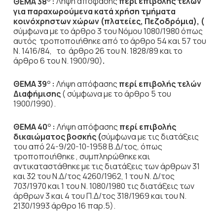
ΘΕΜΑ 38
:
Λήψη απόφασης
περί επιβολής τελών
για παραχωρούμενα κατά χρήση τμήματα
κοινόχρηστων χώρων (πλατείες, Πεζοδρόμια), (
σύμφωνα με το άρθρο 3 του Νόμου 1080/1980 όπως
αυτός τροποποιήθηκε από το άρθρο 54 και 57 του
Ν. 1416/84, το άρθρο 26 του Ν. 1828/89 και το
άρθρο 6 του Ν. 1900/90)
.
ΘΕΜΑ 39
:
Λήψη απόφασης
περί επιβολής τελών
Ο
Διαφήμισης
( σύμφωνα με το άρθρο 5 του
1900/1990).
ΘΕΜΑ 40
:
Λήψη απόφασης
περί επιβολής
Ο
δικαιώματος βοσκής (
σύμφωνα με τις διατάξεις
του από 24-9/20-10-1958 Β.Δ/τος, όπως
τροποποιήθηκε , συμπληρώθηκε και
αντικαταστάθηκε με τις διατάξεις των άρθρων 31
και 32 του Ν.Δ/τος 4260/1962, 1 του Ν. Δ/τος
703/1970 και 1 του Ν. 1080/1980 τις διατάξεις των
άρθρων 3 και 4 του Π.Δ/τος 318/1969 και του Ν.
2130/1993 άρθρο 16 παρ.5).