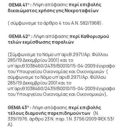
ΘΕΜΑ 41
:
Λήψη απόφασης
περί επιβολής
Ο
δικαιώματος χρήσης γης Νεκροταφείων
( σύμφωνα με το άρθρο 4 του Α.Ν. 582/1968).
ΘΕΜΑ 42
:
Λήψη απόφασης
περί
Καθορισμού
Ο
τελών εκμίσθωσης παραλιών
(Σύμφωνα με το Νόμο υπ’αριθ.2971/Αρ. Φύλλου
285/19 Δεκεμβρίου 2001) και το
υπ’αριθ.1038460/2439/Β0010/15-04-2009 έγγραφο
του Υπουργείου Οικονομίας και Οικονομικών (
σύμφωνα με το Νόμο υπ’αριθ.2971/Αρ. Φύλλου
285/19 Δεκεμβρίου 2001 και το
υπ’αριθ.1038460/2439/Β0010/15-04-2009 έγγραφο
του Υπουργείου Οικονομίας και Οικονομικών)
.
ΘΕΜΑ 43
:
Λήψη απόφασης
περί
επιβολής
Ο
τέλους διαμονής παρεπιδημούντων
(Ν.
339/1976, άρθρο 23 Ν. παρ. 1 Ν. 3756/2009 ΦΕΚ 53/
Α).